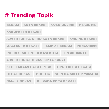
yang terbuat dari beton di bagian belakang
mendadak ambruk. Karena itu, para pekerja yang
berada di bawah segera menyelamatkan diri.
# Trending Topik
“Korban luka dan meninggal tertimpa reruntuhan
beton,” kata Erna.
BEKASI
KOTA BEKASI
OJEK ONLINE
HEADLINE
KABUPATEN BEKASI
Menurut dia, para korban segera dilarikan ke rumah
ADVERTORIAL DPRD KOTA BEKASI
ONLINE BEKASI
sakit. Nahas, nyawa Abdul Munir tak dapat
WALI KOTA BEKASI
PEMKOT BEKASI
PENCURIAN
diselamatkan, sedangkan dua korban lain masih
POLRES METRO BEKASI KOTA
TRI ADHIANTO
Sutiono dan Suryaningsing masih menjalani
perawatan intensif di Rumah Sakit Mitra Keluarga
ADVERTORIAL DINAS CIPTA KARYA
Cibubur karena lukanya.
KECELAKAAN LALU LINTAS
DPRD KOTA BEKASI
BEGAL BEKASI
POLITIK
SEPEDA MOTOR YAMAHA
Erna menambahkan, hasil pemeriksaan sementara,
BANJIR BEKASI
PILKADA KOTA BEKASI
perusahaan itu baru beroperasi sejak empat bulan
lalu memproduksi tas, kaus, sablon balon, dan digital
printing. Perusahaan itu memperkerjakan sebanyak
150 karyawannya. “Lantai satu untuk produksi, dan
lantai dua untuk kantor,” ujar dia.