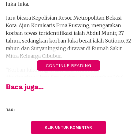
luka-luka.
Juru bicara Kepolisian Resor Metropolitan Bekasi
Kota, Ajun Komisaris Erna Ruswing, mengatakan
korban tewas teridentifikasi ialah Abdul Munir, 27
tahun, sedangkan korban luka berat ialah Sutiono, 32
tahun dan Suryaningsing dirawat di Rumah Sakit
Mitra Keluarga Cibubur.
CONTINUE READING
“Korban luka ringan Elis dan Vita sudah
dipulangkan,” kata Erna, Sabtu, 12 November 2016.
Erna menjelaskan, peristiwa itu bermula ketika para
Baca juga...
korban tengah beraktivitas di gedung A lantai satu,
dimana di tempat itu untuk memproduksi sejumlah
hasil konveksi seperti kaus, tas, dan lainnya.
TAG:
Bersamaan dengan hujan deras disertai angin
KLIK UNTUK KOMENTAR
kencang sekitar pukul 15.30 WIB, tiba-tiba lantai dua