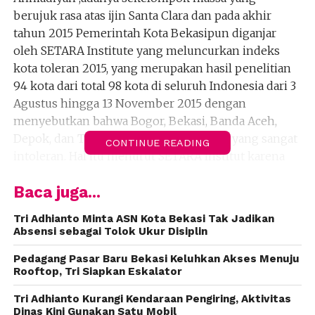
berujuk rasa atas ijin Santa Clara dan pada akhir
tahun 2015 Pemerintah Kota Bekasipun diganjar
oleh SETARA Institute yang meluncurkan indeks
kota toleran 2015, yang merupakan hasil penelitian
94 kota dari total 98 kota di seluruh Indonesia dari 3
Agustus hingga 13 November 2015 dengan
menyebutkan bahwa Bogor, Bekasi, Banda Aceh,
Depok, dan Tangerang merupakan kota yang sangat
CONTINUE READING
intoleran. Hal itu menurut SETARA Institut karena
banyak kasus yang menyangkut kebebasan
Baca juga...
beragama dan berkeyakinan di kota itu serta
banyaknya peraturan daerah (Perda) yang
Tri Adhianto Minta ASN Kota Bekasi Tak Jadikan
dikeluarkan oleh pemerintah setempat yang
Absensi sebagai Tolok Ukur Disiplin
diskriminatif terhadap kelompok minoritas.
Pedagang Pasar Baru Bekasi Keluhkan Akses Menuju
Rooftop, Tri Siapkan Eskalator
Saya tidak mempermasalahkan penilaian tersebut
,bagi saya semua harus melalui proses dan tahapan
Tri Adhianto Kurangi Kendaraan Pengiring, Aktivitas
yang baik sehingga sikap toleransi mutlak
Dinas Kini Gunakan Satu Mobil