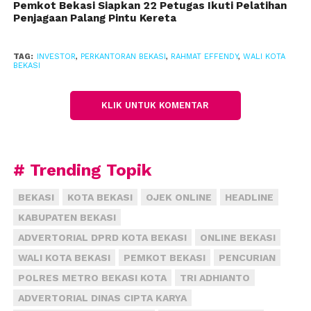
kalo sudah ada masalah terkait limbah pemerintah
Pemkot Bekasi Siapkan 22 Petugas Ikuti Pelatihan
Penjagaan Palang Pintu Kereta
daerah yang disalahkan oleh masyarakat,” ucapnya.
Menurut dia, jika kantornya sudah disini, otomatis
TAG:
INVESTOR
,
PERKANTORAN BEKASI
,
RAHMAT EFFENDY
,
WALI KOTA
BEKASI
pajaknya akan masuk ke dalam Pendapatan Asli
Daerah Kota Bekasi, sehingga pemecahan masalah
di lapangan bisa dilakukan bersama melalui
KLIK UNTUK KOMENTAR
mekanisme yang berlaku.
Wali Kota juga berpesan dalam kesempatan ini agar
# Trending Topik
investor tidak melupakan kewajiban dalam
melaksanakan Civil Social Responbilty ( CSR )
BEKASI
KOTA BEKASI
OJEK ONLINE
HEADLINE
sehingga masyarakat yang Maju Sejahtera dan Ihsan
KABUPATEN BEKASI
di Kota Bekasi dapat diwujudkan bersama.
ADVERTORIAL DPRD KOTA BEKASI
ONLINE BEKASI
(adv/hms/tdy)
WALI KOTA BEKASI
PEMKOT BEKASI
PENCURIAN
POLRES METRO BEKASI KOTA
TRI ADHIANTO
ADVERTORIAL DINAS CIPTA KARYA