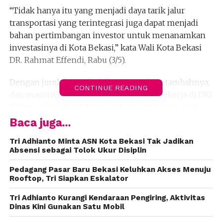
“Tidak hanya itu yang menjadi daya tarik jalur
transportasi yang terintegrasi juga dapat menjadi
bahan pertimbangan investor untuk menanamkan
investasinya di Kota Bekasi,” kata Wali Kota Bekasi
DR. Rahmat Effendi, Rabu (3/5).
Dengan jumlah penduduk yang 2,6 juta, tambahnya,
CONTINUE READING
dan mayoritas masyarakat kota bekasi bekerja di DKI
Jakarta menjadi salah satu solusi untuk memecah
kemacetan yang kerap terjadi di ibu kota negara.
Baca juga...
“Saya sangat mengapresiasi pihak management dari
Tri Adhianto Minta ASN Kota Bekasi Tak Jadikan
Absensi sebagai Tolok Ukur Disiplin
pihak gold coin yang telah memindahkan kantor
pusatnya ke Kota Bekasi,” ungkapnya pada saat
Pedagang Pasar Baru Bekasi Keluhkan Akses Menuju
melakukan Inspeksi Mendadak (Sidak) perusahaan
Rooftop, Tri Siapkan Eskalator
gold coin.
Tri Adhianto Kurangi Kendaraan Pengiring, Aktivitas
Dinas Kini Gunakan Satu Mobil
“Jadi jangan kantornya di Jakarta pabriknya disini,