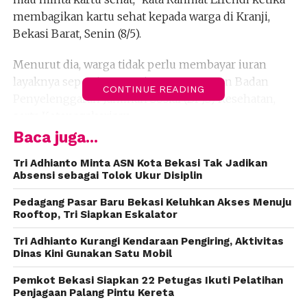
membagikan kartu sehat kepada warga di Kranji,
Bekasi Barat, Senin (8/5).
Menurut dia, warga tidak perlu membayar iuran
layaknya seperti asuransi swasta maupun Badan
CONTINUE READING
Penyelenggaran Jaminan Sosial (BPJS) Kesehatan,
serta Ketenagakerjaan.
Baca juga...
“Warga bayar pajak seperti PBB, dan lain sebagainya
itu bagian dari iuran, warga harus mendapatkan
Tri Adhianto Minta ASN Kota Bekasi Tak Jadikan
Absensi sebagai Tolok Ukur Disiplin
manfaatnya membayar pajak tersebut,” kata pria
yang dinobatkan sebagai bapak toleransi ini.
Pedagang Pasar Baru Bekasi Keluhkan Akses Menuju
Rooftop, Tri Siapkan Eskalator
Rahmat mengatakan, pihaknya tidak segan
Tri Adhianto Kurangi Kendaraan Pengiring, Aktivitas
mencabut izin operasional rumah sakit yang
Dinas Kini Gunakan Satu Mobil
menolak pasien pemegang kartu sehat berbasis NIK
tersebut. Menurut dia, kartu itu sepenuhnya
Pemkot Bekasi Siapkan 22 Petugas Ikuti Pelatihan
Penjagaan Palang Pintu Kereta
ditanggung pemerintah.