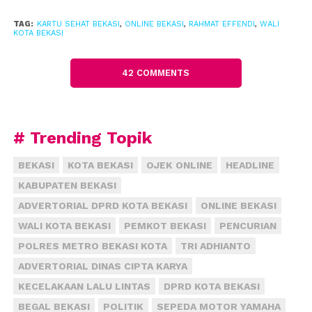
“Kesehatan warga adalah segalanya, semua biaya
TAG:
KARTU SEHAT BEKASI
,
ONLINE BEKASI
,
RAHMAT EFFENDI
,
WALI
KOTA BEKASI
ditanggung oleh pemerintah,” katanya.
(adv/fiz)
42 COMMENTS
# Trending Topik
BEKASI
KOTA BEKASI
OJEK ONLINE
HEADLINE
KABUPATEN BEKASI
ADVERTORIAL DPRD KOTA BEKASI
ONLINE BEKASI
WALI KOTA BEKASI
PEMKOT BEKASI
PENCURIAN
POLRES METRO BEKASI KOTA
TRI ADHIANTO
ADVERTORIAL DINAS CIPTA KARYA
KECELAKAAN LALU LINTAS
DPRD KOTA BEKASI
BEGAL BEKASI
POLITIK
SEPEDA MOTOR YAMAHA