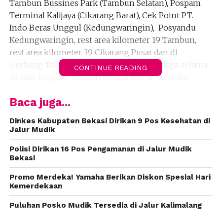
Tambun Bussines Park (Tambun Selatan), Pospam
Terminal Kalijaya (Cikarang Barat), Cek Point PT.
Indo Beras Unggul (Kedungwaringin), Posyandu
Kedungwaringin, rest area kilometer 19 Tambun,
rest area kilometer 39 Cikarang Pusat dan di
Gerbang Tol Cikarang Utama. “Petugas siaga selama
CONTINUE READING
24 jam, lengkap dengan peralatannya,” kata dia.
Ida mengatakan pelayanan kesehatan untuk
Baca juga...
pemudik merupakan instruksi dari Direktorat
Dinkes Kabupaten Bekasi Dirikan 9 Pos Kesehatan di
Jenderal Pelayanan Kesehatan RI. Dimana pusat
Jalur Mudik
mewajibkan seluruh Dinas Kesehatan Provinsi,
kabupaten maupun kota meminta pihak rumah sakit
Polisi Dirikan 16 Pos Pengamanan di Jalur Mudik
Bekasi
di wilayah setempat berpartisipasi mendukung
kesehatan para pemudik. “Ambulance, obat, dan
Promo Merdeka! Yamaha Berikan Diskon Spesial Hari
kebutuhan lainnya juga disiagakan,” kata dia.
Kemerdekaan
Puluhan Posko Mudik Tersedia di Jalur Kalimalang
Berdasarkan catatan, kata dia, penyakit paling
banyak dikeluhkan pemudik pada tahun-tahun