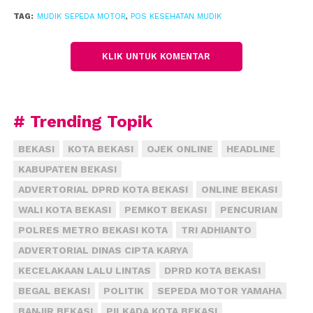
sebelumnya seperti sakit perut, pusing, mual, mag.
TAG:
MUDIK SEPEDA MOTOR
,
POS KESEHATAN MUDIK
Hal ini disebabkan pola makan tidak teraktur, serta
tingkat stres tinggi akibat berkendara jauh, dan
KLIK UNTUK KOMENTAR
terkena macet. “Petugas mulai siaga H-7 sampai
dengan H+7 lebaran,” kata dia.
Kepala Kepolisian Resor Metro Bekasi, Komisaris
# Trending Topik
Besar Asep Adi Saputra mengatakan, ada dua jalur
BEKASI
KOTA BEKASI
OJEK ONLINE
HEADLINE
mudik di wilayah setempat. Jalur roda empat
menggunakan ruas jalan tol Jakarta-Cikampek,
KABUPATEN BEKASI
sedangkan roda dua menggunakan jalur pantai utara
ADVERTORIAL DPRD KOTA BEKASI
ONLINE BEKASI
jawa hingga perbatasan dengan Kabupaten
WALI KOTA BEKASI
PEMKOT BEKASI
PENCURIAN
Karawang. “Kami menyiagakan petugas di sepanjang
POLRES METRO BEKASI KOTA
TRI ADHIANTO
jalur mudik,” kata dia.
ADVERTORIAL DINAS CIPTA KARYA
Menurut dia, petugas tersebut mengurai kemacetan
KECELAKAAN LALU LINTAS
DPRD KOTA BEKASI
jika terjadi kepadatan lalu lintas, mengarahkan
BEGAL BEKASI
POLITIK
SEPEDA MOTOR YAMAHA
pemudik, serta memberikan edukasi kepada
BANJIR BEKASI
PILKADA KOTA BEKASI