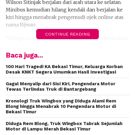
Wilson Sitinjak berjalan dari arah utara ke selatan.
Minibus kemudian hilang kendali dan berjalan ke
kiri hingga menabrak pengemudi ojek online atas
nama Rijwan.
CONTINUE READING
“Diduga kurang konsentrasi dan hati-hati kemudian
kehilangan kendali kemudi, lalu menikung dan
oleng ke kiri menabrak kendaraan sepeda motor
Baca juga...
Honda Beat B-6260-PVL,” ujarnya Kamis (17/8).
100 Hari Tragedi KA Bekasi Timur, Keluarga Korban
Desak KNKT Segera Umumkan Hasil Investigasi
Usai menabrak sepeda motor, minibus baru berhenti
setelah menabrak tiang listrik. Dari kejadian itu,
Gagal Menyalip dari Sisi Kiri, Pengendara Motor
Rijwan yang merupakan driver ojek online
Tewas Terlindas Truk di Bantargebang
meninggal dunia di lokasi. Korban langsung
Kronologi Truk Wingbox yang Diduga Alami Rem
dilarikan ke Rumah Sakit Cipto Mangunkusomo
Blong hingga Menabrak 10 Pengendara Motor di
untuk keperluan visum.
Bekasi Timur
Diduga Rem Blong, Truk Wingbox Tabrak Sejumlah
Usai melakukan olah tempat kejadian perkara polisi
Motor di Lampu Merah Bekasi Timur
langsung mengamankan barang bukti dan