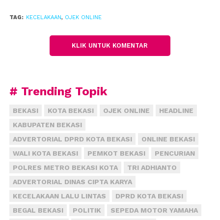
mengamankan pengemudi minibus untuk diperiksa
TAG:
KECELAKAAN
,
OJEK ONLINE
lebih lanjut oleh penyidik polisi lalu lintas wilayah
setempat.
(fiz)
KLIK UNTUK KOMENTAR
# Trending Topik
BEKASI
KOTA BEKASI
OJEK ONLINE
HEADLINE
KABUPATEN BEKASI
ADVERTORIAL DPRD KOTA BEKASI
ONLINE BEKASI
WALI KOTA BEKASI
PEMKOT BEKASI
PENCURIAN
POLRES METRO BEKASI KOTA
TRI ADHIANTO
ADVERTORIAL DINAS CIPTA KARYA
KECELAKAAN LALU LINTAS
DPRD KOTA BEKASI
BEGAL BEKASI
POLITIK
SEPEDA MOTOR YAMAHA