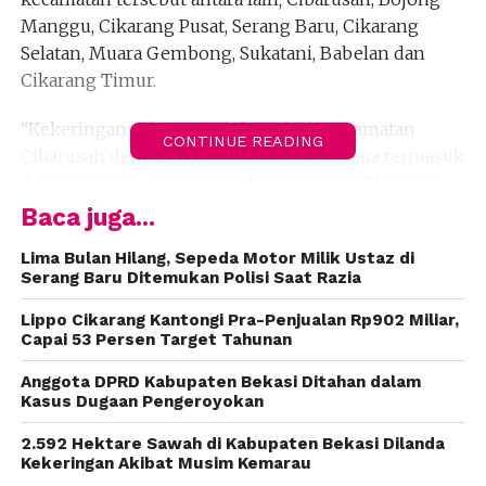
Manggu, Cikarang Pusat, Serang Baru, Cikarang
Selatan, Muara Gembong, Sukatani, Babelan dan
Cikarang Timur.
“Kekeringan paling parah berada di Kecamatan
CONTINUE READING
Cibarusah dengan tiga desa, karena di sana termasuk
dataran tinggi, sehingga sulit sumber air,” katanya,
Jumat (15/9).
Baca juga...
Aspuri mengatakan, untuk menanggulangi
Lima Bulan Hilang, Sepeda Motor Milik Ustaz di
Serang Baru Ditemukan Polisi Saat Razia
kekeringan tersebut, pihaknya menyiapkan delapan
mobil tanki dengan kapasitas 5.000 liter. Setiap hari,
Lippo Cikarang Kantongi Pra-Penjualan Rp902 Miliar,
kata dia, pihaknya menyalurkan bantuan air bersih
Capai 53 Persen Target Tahunan
kepada masyarakat di berbagai wilayah.
Anggota DPRD Kabupaten Bekasi Ditahan dalam
Kasus Dugaan Pengeroyokan
“Air bersih digunakan untuk berbagai kebutuhan
seperti mandi, mencuci, dan memasak, bahkan
2.592 Hektare Sawah di Kabupaten Bekasi Dilanda
Kekeringan Akibat Musim Kemarau
untuk dikonsumsi,” katanya.
(fiz)