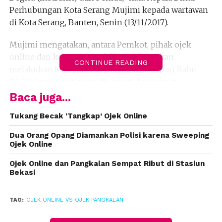
Perhubungan Kota Serang Mujimi kepada wartawan
di Kota Serang, Banten, Senin (13/11/2017).
Mujimi mengatakan, antara Pemkot, pihak ojek
online dan konvensional dijadwalkan akan
CONTINUE READING
melakukan kesepakatan bersama pada hari Rabu
(15/11) besok. Sebelum itu, mulai dari hari ini
permintaan agar ojek online tidak beroperasi untuk
Baca juga...
menghindari hal-hal yang tidak diinginkan seperti
Tukang Becak ‘Tangkap’ Ojek Online
adanya gangguan keamanan dan ketertiban.
Dua Orang Opang Diamankan Polisi karena Sweeping
“Sebelum ada kesepatakan bersama, karena ini
Ojek Online
menyangkut ketertiban dan keamanan saja,”
Ojek Online dan Pangkalan Sempat Ribut di Stasiun
katanya.
Bekasi
Ia juga mengatakan, dari pihak Pemkot sendiri
meminta agar suasana di Kota Serang kondusif,
TAG:
OJEK ONLINE VS OJEK PANGKALAN
pemerintah menginginkan agar antara kemauan