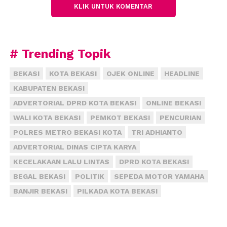
ojek pangkalan dan ojek online dapat diakomodir
KLIK UNTUK KOMENTAR
bersama-sama.
“Menunda dulu beroperasi karena ingin ada
kesepakatan, jadi kalau berbicara mohon, kita
# Trending Topik
mohon jangan dulu lah sebelum ada rapat
BEKASI
KOTA BEKASI
OJEK ONLINE
HEADLINE
kesepakatan bersama,” katanya dilansir dari
KABUPATEN BEKASI
detik.com.
ADVERTORIAL DPRD KOTA BEKASI
ONLINE BEKASI
Mediasi antara ojek online dan ojek pangkalan
WALI KOTA BEKASI
PEMKOT BEKASI
PENCURIAN
rencananya akan dilakukan pada Rabu besok lusa
POLRES METRO BEKASI KOTA
TRI ADHIANTO
nanti. Sebelumnya, antara pemerintah kota,
ADVERTORIAL DINAS CIPTA KARYA
kepolisian Polres Serang Kota, Dinas Perhubungan
KECELAKAAN LALU LINTAS
DPRD KOTA BEKASI
setempat dan pihak ojek online dan pangkalan telah
bersepakat melakukan rembuk di Kamis (2/11)
BEGAL BEKASI
POLITIK
SEPEDA MOTOR YAMAHA
minggu lalu. Namun, rencana rembuk ini gagal
BANJIR BEKASI
PILKADA KOTA BEKASI
karena tidak dihadiri oleh pihak oprerator ojek
online.
(fiz)