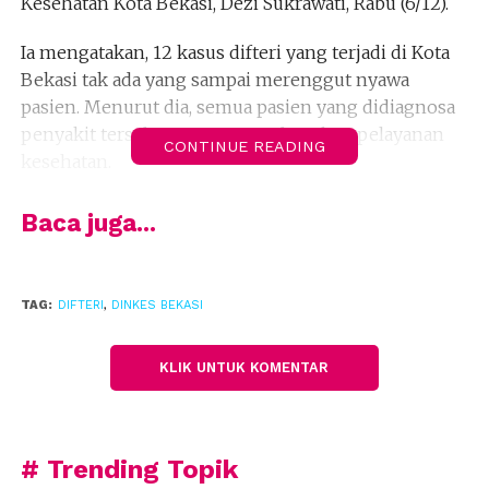
Kesehatan Kota Bekasi, Dezi Sukrawati, Rabu (6/12).
Ia mengatakan, 12 kasus difteri yang terjadi di Kota
Bekasi tak ada yang sampai merenggut nyawa
pasien. Menurut dia, semua pasien yang didiagnosa
penyakit tersebut segera mendapatkan pelayanan
CONTINUE READING
kesehatan.
“Semua pasien sudah sembuh, setelah mendapatkan
Baca juga...
perawatan dari petugas pelayanan kesehatan,”
katanya.
TAG:
DIFTERI
,
DINKES BEKASI
Ia mengatakan, sejak Maret lalu pihaknya sudah
gencar melakukan sosialisasi terhadap ancaman
penyakit difteri. Sosialisasi dilakukan mulai dari
KLIK UNTUK KOMENTAR
Posyandu, Puskesmas, sampai dengan rumah sakit
baik milik swasta maupun pemerintah.
(fiz)
# Trending Topik