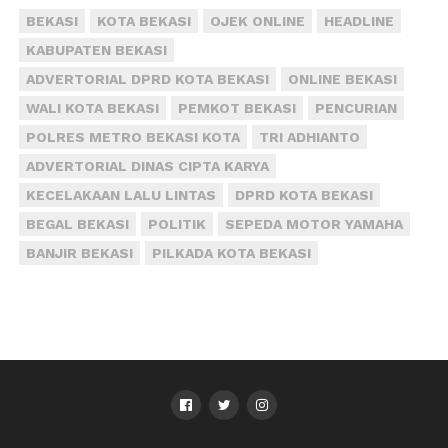
BEKASI
KOTA BEKASI
OJEK ONLINE
HEADLINE
KABUPATEN BEKASI
ADVERTORIAL DPRD KOTA BEKASI
ONLINE BEKASI
WALI KOTA BEKASI
PEMKOT BEKASI
PENCURIAN
POLRES METRO BEKASI KOTA
TRI ADHIANTO
ADVERTORIAL DINAS CIPTA KARYA
KECELAKAAN LALU LINTAS
DPRD KOTA BEKASI
BEGAL BEKASI
POLITIK
SEPEDA MOTOR YAMAHA
BANJIR BEKASI
PILKADA KOTA BEKASI