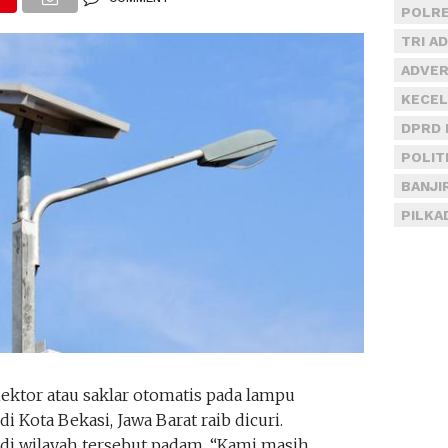
POLRE
TRI A
ADVER
KECEL
DPRD 
POLIT
BANJI
PILKA
ktor atau saklar otomatis pada lampu
 Kota Bekasi, Jawa Barat raib dicuri.
 di wilayah tersebut padam. “Kami masih