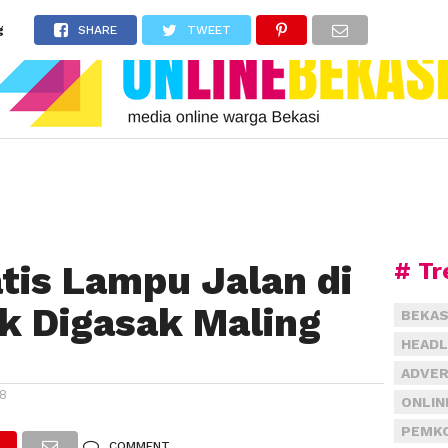
g
SHARE
TWEET
# Tr
tis Lampu Jalan di
k Digasak Maling
BEKAS
HEADL
ADVER
18
ONLIN
PEMKO
COMMENT