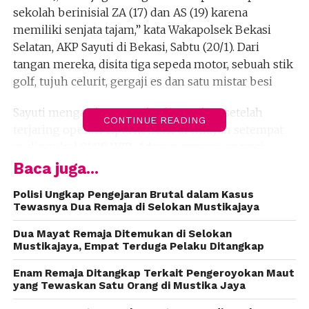
sekolah berinisial ZA (17) dan AS (19) karena
memiliki senjata tajam,” kata Wakapolsek Bekasi
Selatan, AKP Sayuti di Bekasi, Sabtu (20/1). Dari
tangan mereka, disita tiga sepeda motor, sebuah stik
golf, tujuh celurit, gergaji es dan satu mistar besi
Sayuti mengatakan mereka diamankan setelah
CONTINUE READING
terjaring operasi cipta kondisi di wilayah setempat
mulia pukul 01:00 WIB. Adapun sasaran operasi
tersebut senjata tajam, senjata api, dan dan surat
Baca juga...
surat kendaraan bermotor.
Polisi Ungkap Pengejaran Brutal dalam Kasus
Tewasnya Dua Remaja di Selokan Mustikajaya
“Sasaran patroli swalayan yang buka di malam hari,
SPBU, gerai ATM dan pemukiman warga,” ujarnya.
Dua Mayat Remaja Ditemukan di Selokan
Mustikajaya, Empat Terduga Pelaku Ditangkap
Sayuti mengatakan, patroli dan operasi cipta kondisi
Enam Remaja Ditangkap Terkait Pengeroyokan Maut
mengantisipasi tindak pencurian dan kekerasan
yang Tewaskan Satu Orang di Mustika Jaya
(Curas), pencurian dengan pemberatan (Curat),