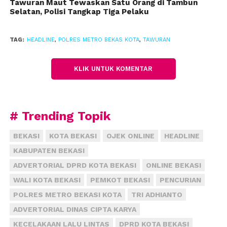
pencurian kendaraan bermotor (Curanmor) dan
Tawuran Maut Tewaskan Satu Orang di Tambun
Selatan, Polisi Tangkap Tiga Pelaku
pencurian rumah kosong (Rumsong) serta tawuran
yang kerap terjadi di masyarakat.
TAG:
HEADLINE
,
POLRES METRO BEKAS KOTA
,
TAWURAN
“Kami juga membubarkan sekelompok pemuda
yang sedang nongkrong sampai dini hari di
KLIK UNTUK KOMENTAR
Pekayon,” kata dia.
(fiz)
# Trending Topik
BEKASI
KOTA BEKASI
OJEK ONLINE
HEADLINE
KABUPATEN BEKASI
ADVERTORIAL DPRD KOTA BEKASI
ONLINE BEKASI
WALI KOTA BEKASI
PEMKOT BEKASI
PENCURIAN
POLRES METRO BEKASI KOTA
TRI ADHIANTO
ADVERTORIAL DINAS CIPTA KARYA
KECELAKAAN LALU LINTAS
DPRD KOTA BEKASI