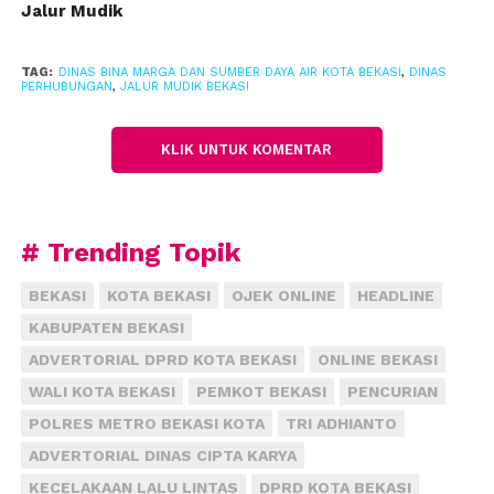
Jalur Mudik
tekanan kendaraan terhadap badan jalan. Ia
menyebut, bahwa jalan protokol lebih mudah rusak
karena beban dan intensitas kendaraan tinggi.
TAG:
DINAS BINA MARGA DAN SUMBER DAYA AIR KOTA BEKASI
,
DINAS
PERHUBUNGAN
,
JALUR MUDIK BEKASI
Jalur mudik di Kota Bekasi sepeda motor terbagi
menjadi empat titik. Diantaranya jalur Kalimalang
KLIK UNTUK KOMENTAR
mulai dari Cawang-KH. Noer Alie-Chairil Anwar-
Kabupaten Bekasi. Sedangkan, jalur lain seperti dari
Pulogadung-Sultan Agung-Sudirman-Juanda-
# Trending Topik
Pantura. Jalur lain Cakung-I Gusti Ngurah Rai-
Sudirman-Juanda-Pantura, lalu Cileungsi-Siliwangi-
BEKASI
KOTA BEKASI
OJEK ONLINE
HEADLINE
Cut Mutia-Pantura.
KABUPATEN BEKASI
ADVERTORIAL DPRD KOTA BEKASI
ONLINE BEKASI
“Paling padat sepanjang Kalimalang, diprediksi
puncaknya pada H-3 lebaran,” kata Kepala Dinas
WALI KOTA BEKASI
PEMKOT BEKASI
PENCURIAN
Perhubungan, Kota Bekasi, Yayan Yuliana.
(fiz)
POLRES METRO BEKASI KOTA
TRI ADHIANTO
ADVERTORIAL DINAS CIPTA KARYA
KECELAKAAN LALU LINTAS
DPRD KOTA BEKASI