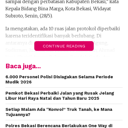
sampai dengan perbatasan Kabupaten Bekasi,” kata
Kepala Bidang Bina Marga, Kota Bekasi, Widayat
Subroto, Senin, (28/5).
Ia mengatakan, ada 10 ruas jalan protokol diperbaiki
karena teridentifikasi banyak berlubang. Di
antaranya di Jalan KH. Noer Alie, Sultan Agung,
CONTINUE READING
Sudirman, Juanda, Cut Mutia, M. Hasibuan, Ahmad
Yani, Chairil Anwar, Pekayon-Pondok Gede, dan
Jalan I Gusti Ngurah Rai.
Baca juga...
“Kalau yang statusnya milik provinsi seperti Jalan
6.000 Personel Polisi Disiagakan Selama Periode
Mudik 2026
Siliwangi, kami berkoordinasi dengan Dinas Bina
Marga Provinsi Jawa Barat,” kata Broto.
Pemkot Bekasi Perbaiki Jalan yang Rusak Jelang
Libur Hari Raya Natal dan Tahun Baru 2025
Broto mengatakan, perbaikan jalan rusak
Setiap Malam Ada “Konvoi” Truk Tanah, ke Mana
menggunakan dana pemeliharaan rutin yang
Tujuannya?
dialokasikan senilai Rp 1,6 miliar tahun ini. Menurut
dia, penyebab munculnya jalan berlubang karena
Polres Bekasi Berencana Berlakukan One Way di