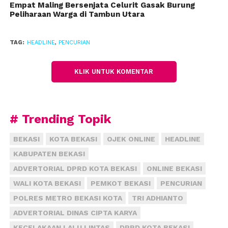
Empat Maling Bersenjata Celurit Gasak Burung
Peliharaan Warga di Tambun Utara
Dugaan polisi benar, ketika disambangi ke
rumahnya, tersangka ada di tempat. Tanpa pikir
TAG:
HEADLINE
,
PENCURIAN
panjang, tersangka pun ditangkap tanpa
memberikan perlawanan. “Tersangka langsung
kami tahan, karena sudah cukup bukti,” kata Jarius.
KLIK UNTUK KOMENTAR
Menurut dia, modus tersangka melakukan
pencurian dengan cara mencongkel pintu
# Trending Topik
menggunakan linggis. Setelah berada di dalam, lalu
mengambil sejumlah barang berharga seperti
BEKASI
KOTA BEKASI
OJEK ONLINE
HEADLINE
perhiasan emas, uang tunai, dan puluhan jam
KABUPATEN BEKASI
tangan. “Tersangka survei dulu ke lokasi, ketika
ADVERTORIAL DPRD KOTA BEKASI
ONLINE BEKASI
rumah kosong baru disatroni,” ujar dia.
WALI KOTA BEKASI
PEMKOT BEKASI
PENCURIAN
Untuk mempertanggung jawabkan perbuatannya,
POLRES METRO BEKASI KOTA
TRI ADHIANTO
tersangka dijerat pasal 363 Kitab Undang-Undang
ADVERTORIAL DINAS CIPTA KARYA
Hukum Pidana, dengan ancaman hukuman penjara
KECELAKAAN LALU LINTAS
DPRD KOTA BEKASI