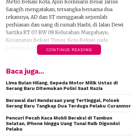
Metro Bekasi Kota, Ajun Komisaris Besar Jarius
Saragih mengatakan, tersangka bersama dua
rekannya, AD dan ST menggasak sejumlah
perhiasan dan uang di rumah Hasbi, di Jalan Dewi
Sartika RT 07 RW 08 Kelurahan Margahayu,
Kecamatan Bekasi Timur, Kota Bekasi pada
pertengahan Januari 2017 lalu.
CONTINUE READING
“Korban mengalami kerugian hingga puluhan juta
rupiah,” kata Jarius di Bekasi, Jumat, 22 Juni 2018.
Baca juga...
Menurut dia, polisi yang mendapatkan laporan
Lima Bulan Hilang, Sepeda Motor Milik Ustaz di
melakukan penyelidikan, hasilnya polisi berhasil
Serang Baru Ditemukan Polisi Saat Razia
mengidentifikasi para pelaku pencurian tersebut.
Berawal dari Kendaraan yang Tertinggal, Polsek
Sayangnya, setiap polisi mendatangi rumahnya,
Serang Baru Tangkap Dua Terduga Pelaku Curanmor
tersangka tak ada di tempat. Karena itu, polisi
Pencuri Pecah Kaca Mobil Beraksi di Tambun
menunggu momen lebaran untuk menangkap
Selatan, iPhone hingga Uang Tunai Raib Digondol
tersagka Supriyono. “Kami berkeyakinan bahwa
Pelaku
tersangka akan pulang ketika lebaran,” kata dia.