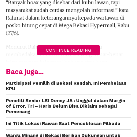
“Banyak hoax yang disebar dari kubu lawan, tapi
masyarakat sudah cerdas mengolah informasi,” kata
Rahmat dalam keterangannya kepada wartawan di
posko hitung cepat di Mega Bekasi Hypermall, Rabu
(27/6).
Menurut Rahmat, masyarakat sudah bisa
CONTINUE READING
membedakan antara informasi yang benar-benar
fakta maupun informasi bohong atau hoax.
Misalnya, selebaran dukungan Persatuan Gereja se-
Baca juga...
Kota Bekasi. Setelah dikonfirmasi, bahwa berita
Partisipasi Pemilih di Bekasi Rendah, Ini Pembelaan
tersebut adalah hoax.
KPU
“Artinya masyarakat tidak terpengaruh dengan
berbagai informasi bohong itu,” kata dia.
Peneliti Senior LSI Denny JA : Unggul dalam Margin
of Error, Tri – Haris Belum Bisa Diklaim sebagai
Pemenang
Rahmat mengatakan, kemenangan itu merupakan
berkat kerja keras semua pihak, mulai dari partai
Ini Titik Lokasi Rawan Saat Pencoblosan Pilkada
politik yang berkoalisi diantaranya Partai Golkar,
Warga Minang di Bekasi Berikan Dukungan untuk
Demokrat, PAN, PPP, Hanura, dan PKB berikut juga