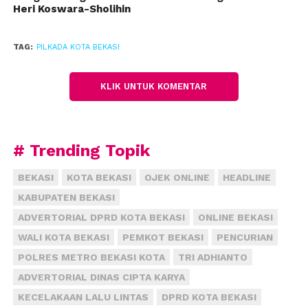
Heri Koswara-Sholihin
relawannya. Tentunya, masyarakat masih menaruh
kepercayaan terhadap dirinya.
TAG:
PILKADA KOTA BEKASI
“Kepercayaan masyarakat masih tinggi, karena hasil
kerja kami,” kata dia.
KLIK UNTUK KOMENTAR
Menurut dia, selama lima tahun memimpin bersama
dengan Ahmad Syaikhu, tingkat kepercayaan
masyarakat mencapai 70 persen. Artinya, kata dia,
# Trending Topik
mayoritas warga Kota Bekasi menginginkan
BEKASI
KOTA BEKASI
OJEK ONLINE
HEADLINE
wilayahnya kembali dipimpin orang yang sama.
(fiz)
KABUPATEN BEKASI
ADVERTORIAL DPRD KOTA BEKASI
ONLINE BEKASI
WALI KOTA BEKASI
PEMKOT BEKASI
PENCURIAN
POLRES METRO BEKASI KOTA
TRI ADHIANTO
ADVERTORIAL DINAS CIPTA KARYA
KECELAKAAN LALU LINTAS
DPRD KOTA BEKASI