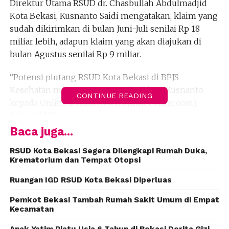
Direktur Utama RSUD dr. Chasbullah Abdulmadjid
Kota Bekasi, Kusnanto Saidi mengatakan, klaim yang
sudah dikirimkan di bulan Juni-Juli senilai Rp 18
miliar lebih, adapun klaim yang akan diajukan di
bulan Agustus senilai Rp 9 miliar.
“Potensi piutang RSUD Kota Bekasi di BPJS
Kesehatan mencapai Rp 27 miliar,” kata Kusnanto
CONTINUE READING
kepada Online Bekasi (www.onlinebekasi.com),
Selasa (18/9).
Baca juga...
Ia mengatakan tak akan meminjam uang kepada
bank untuk menutup utang BPJS Kesehatan sebagai
RSUD Kota Bekasi Segera Dilengkapi Rumah Duka,
Krematorium dan Tempat Otopsi
biaya operasional rumah sakit yang mencapai Rp 20
miliar setiap bulan. Menurut dia, pihaknya
Ruangan IGD RSUD Kota Bekasi Diperluas
menggunakan dana jaminan daerah dari Kartu Sehat
Pemkot Bekasi Tambah Rumah Sakit Umum di Empat
berbasis Nomor Induk Kependudukan.
Kecamatan
“Kami sudah menjalankan kewajiban, kok malah
Anak Yatim Piatu Usia 6 Tahun di Bekasi Derita Gizi