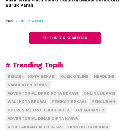
disuruh mencari uang sendiri demi menutup biaya
Buruk Parah
BPJS,” kata Kusnanto.
TAG:
RSUD KOTA BEKASI
Menurut Kusnanto, dana dari jaminan berobat gratis
menggunakan KS mencapai Rp 21 miliar. Dana ini
KLIK UNTUK KOMENTAR
bisa dipakai untuk operasional di bulan ini. Adapun
bulan depan, pihaknya berharap APBD Perubahan
sudah disahkan, karena ada pengajuan lagi senilai
Rp 44 miliar.
# Trending Topik
Kusnanto menambahkan, kini pelayananan
BEKASI
KOTA BEKASI
OJEK ONLINE
HEADLINE
menggunakan BPJS mulai dibatasi. Misalnya, layanan
KABUPATEN BEKASI
fisioterapi dibatasi dua kali dalam sepekan. Meski
ADVERTORIAL DPRD KOTA BEKASI
ONLINE BEKASI
demikian, pihaknya tetap melayani pasien pengguna
WALI KOTA BEKASI
PEMKOT BEKASI
PENCURIAN
BPJS meskipun melebihi ketentuan dari BPJS.
POLRES METRO BEKASI KOTA
TRI ADHIANTO
“Kami akan tanggung pakai dana KS,” ujarnya.
ADVERTORIAL DINAS CIPTA KARYA
KECELAKAAN LALU LINTAS
DPRD KOTA BEKASI
Soalnya, kata dia, tidak mungkin pasien yang sudah