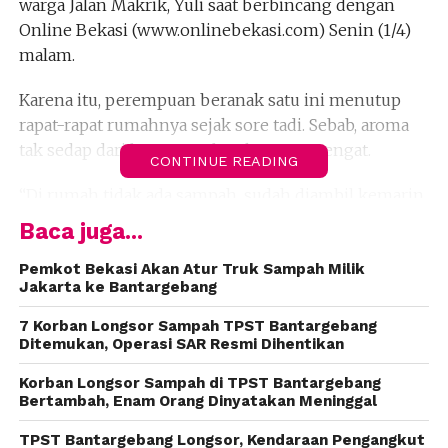
warga Jalan Makrik, Yuli saat berbincang dengan
Online Bekasi (www.onlinebekasi.com) Senin (1/4)
malam.
Karena itu, perempuan beranak satu ini menutup
rapat-rapat rumahnya sejak sore tadi. Sebab, aroma
tak sedap dari bau sampah cukup menyengat.
CONTINUE READING
“Di rumah tidak ada sampah, sudah diambil kemarin
oleh petugas kebersihan,” ujar dia.
Baca juga...
Di kawasan Bantargebang terdapat dua tempat
Pemkot Bekasi Akan Atur Truk Sampah Milik
Jakarta ke Bantargebang
pembuangan sampah. Yaitu TPA Sumur Batu milik
Pemkot Bekasi, dan TPST Bantargebang milik DKI
7 Korban Longsor Sampah TPST Bantargebang
Jakarta. Paling besar yaitu milik DKI Jakarta seluas
Ditemukan, Operasi SAR Resmi Dihentikan
110 hektar. Setiap hari sampah warga DKI yang
Korban Longsor Sampah di TPST Bantargebang
dikirim mencapai 8000 ton.
(fiz)
Bertambah, Enam Orang Dinyatakan Meninggal
TPST Bantargebang Longsor, Kendaraan Pengangkut