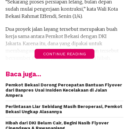
“Sekarang proses persiapan lelang, bulan depan
sudah mulai pengerjaan kontruksi,” kata Wali Kota
Bekasi Rahmat Effendi, Senin (1/4).
Dua proyek jalan layang tersebut merupakan buah
kerja sama antara Pemkot Bekasi dengan DKI
Jakarta. Karena itu, dana yang dipakai untuk
membangun proyek pemecah kemacetan tersebut
CONTINUE READING
bersumber dari DKI Jakarta melalui dana hibah.
Menurut ketua DPD Partai Golkar Kota Bekasi itu,
Baca juga...
DKI Jakarta akan memberikan dana hibah untuk
pembangunan dua proyek tersebut. Masing-masing
Pemkot Bekasi Dorong Percepatan Bantuan Flyover
dari Banpres Usai Insiden Kecelakaan di Jalan
untuk fly over Rawapanjang Rp 188 miliar, dan untuk
Ampera
Cipendawa Rp 372 miliar. Dana sebanyak itu dipakai
untuk kontruksi dan pembebasan lahan.
Perlintasan Liar Sebidang Masih Beroperasi, Pemkot
Bekasi Ungkap Alasannya
“Kalau fly over sudah jadi, sudah tidak ada lagi
Hibah dari DKI Belum Cair, Begini Nasib Flyover
kemacetan di Rawapanjang maupun Cipendawa,”
Cipendawa & Rawapanjang