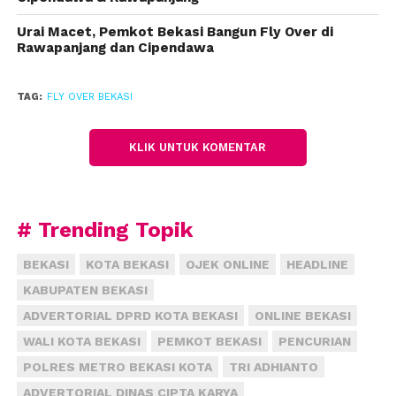
ujar Wali Kota Bekasi dua periode ini.
Urai Macet, Pemkot Bekasi Bangun Fly Over di
Rawapanjang dan Cipendawa
Fly over Rawapanjang membentang dari Jalan
Ahmad Yani sampai ke Jalan Siliwangi sepanjang 700
meter. Sedangkan, fly over Cipendawa membentang
TAG:
FLY OVER BEKASI
di Jalan Siliwangi melintasi simpang Cipendawa
sepanjang 800 meter.
KLIK UNTUK KOMENTAR
Rahmat menambahkan, dalam beberapa tahun
terakhir, pemerintah jor-joran membangun
# Trending Topik
infrastuktur jalan dan jembatan sebagai pemecah
kemacetan. Di antaranya jembatan di atas tol Bekasi
BEKASI
KOTA BEKASI
OJEK ONLINE
HEADLINE
Timur, Jatiwaringin, Caman, dan Kemang Pratama.
KABUPATEN BEKASI
“Ini adalah solusi untuk mengimbangi
ADVERTORIAL DPRD KOTA BEKASI
ONLINE BEKASI
pertumbuhan kendaraan yang merupakan dampak
WALI KOTA BEKASI
PEMKOT BEKASI
PENCURIAN
dari tumbuhnya ekonomi di Kota Bekasi,” kata dia.
POLRES METRO BEKASI KOTA
TRI ADHIANTO
(fiz)
ADVERTORIAL DINAS CIPTA KARYA