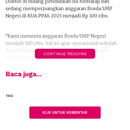
Doktor di bidang pendidikan ini berharap dan
sedang memperjuangkan anggaran Bosda SMP
Negeri di KUA PPAS 2023 menjadi Rp 100 ribu.
“Kami meminta anggaran Bosda SMP Negeri
menjadi 100 ribu, hal ini agar operasional sekolah
dapat berjalan dengan baik begitu juga untuk
CONTINUE READING
Sekolah Dasar Negeri masa dari dulu cuma 30
ribu,”ucap Sardi kepada onlinebekasi.com.
Baca juga...
Sardi pun menyarankan agar proses mekanisme
pencairan agar langsung ke sekolah SMP Negeri dan
TAG:
SD Negeri, dan jangan lagi terkonsentrasi di Dinas
Pendidikan.
KLIK UNTUK KOMENTAR
“Agar persoalan-persoalan dan permasalahan