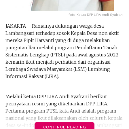
foto Ketua DPP LIRA Andi Syafrani
JAKARTA – Ramainya dukungan warga desa
Lambangsari terhadap sosok Kepala Desa non aktif
mereka Pipit Haryanti yang di duga melakukan
pungutan liar melalui program Pendaftaran Tanah
Sistematis Lengkap (PTSL) pada awal agustus 2022
kemarin ikut menjadi perhatian dari organisasi
Lembaga Swadaya Masyarakat (LSM) Lumbung
Informasi Rakyat (LIRA).
Melalui ketua DPP LIRA Andi Syafrani berikut
pernyataan resmi yang dikeluarkan DPP LIRA.
Pertama, program PTSL kata Andi adalah program
nasional yang ikut dilaksanakan oleh seluruh kepala
desa se-Indonesia, tak terkecuali kades Lambangsari
CONTINUE READING