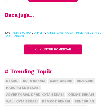
Bekasi.
Baca juga...
Kedua, lanjutnya pelaksanaan PTSL di desa
Lambangsari terhitung berhasil dan tidak keberatan
dari warga, bahkan didukung penuh oleh warga
TAG:
ANDI SYAFRANI
,
DPP LIRA
,
KADES LAMBANGSARI PTSL
,
KASUS PTSL
PUPIR HARYANTI
sebagai pemohon.
KLIK UNTUK KOMENTAR
“Karena (PTSL) dinikmati hasilnya sesuai
harapan,”ucap Andi.
# Trending Topik
Ketiga kata dia pungutan tambahan, jika pun ada,
BEKASI
KOTA BEKASI
OJEK ONLINE
HEADLINE
diberikan warga pemohon tanpa adanya paksaan.
Bahkan jika mau jujur dan terbuka, nilai tambahan
KABUPATEN BEKASI
yang diberikan warga pemohon terhitung sangat
ADVERTORIAL DPRD KOTA BEKASI
ONLINE BEKASI
kecil dibaindingkan dengan dengan daerah lainnya.
WALI KOTA BEKASI
PEMKOT BEKASI
PENCURIAN