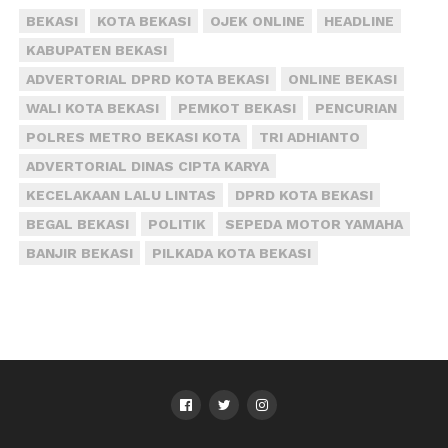
BEKASI
KOTA BEKASI
OJEK ONLINE
HEADLINE
KABUPATEN BEKASI
ADVERTORIAL DPRD KOTA BEKASI
ONLINE BEKASI
WALI KOTA BEKASI
PEMKOT BEKASI
PENCURIAN
POLRES METRO BEKASI KOTA
TRI ADHIANTO
ADVERTORIAL DINAS CIPTA KARYA
KECELAKAAN LALU LINTAS
DPRD KOTA BEKASI
BEGAL BEKASI
POLITIK
SEPEDA MOTOR YAMAHA
BANJIR BEKASI
PILKADA KOTA BEKASI