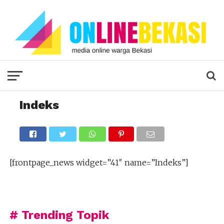
Indeks
[frontpage_news widget=”41″ name=”Indeks”]
# Trending Topik