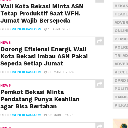
Wali Kota Bekasi Minta ASN
BEKAS
Tetap Produktif Saat WFH,
HEADL
Jumat Wajib Bersepeda
ADVER
OLEH
ONLINEBEKASI.COM
13 APRIL 2026
ONLIN
PEMKO
NEWS
POLRE
Dorong Efisiensi Energi, Wali
Kota Bekasi Imbau ASN Pakai
TRI A
Sepeda Setiap Jumat
ADVER
KECEL
OLEH
ONLINEBEKASI.COM
30 MARET 2026
DPRD 
NEWS
POLIT
Pemkot Bekasi Minta
BANJI
Pendatang Punya Keahlian
agar Bisa Bertahan
PILKA
OLEH
ONLINEBEKASI.COM
26 MARET 2026