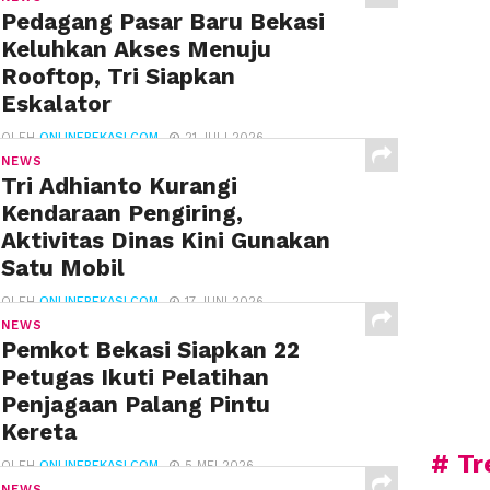
Pedagang Pasar Baru Bekasi
Keluhkan Akses Menuju
Rooftop, Tri Siapkan
Eskalator
OLEH
ONLINEBEKASI.COM
21 JULI 2026
NEWS
Tri Adhianto Kurangi
Kendaraan Pengiring,
Aktivitas Dinas Kini Gunakan
Satu Mobil
OLEH
ONLINEBEKASI.COM
17 JUNI 2026
NEWS
Pemkot Bekasi Siapkan 22
Petugas Ikuti Pelatihan
Penjagaan Palang Pintu
Kereta
# Tr
OLEH
ONLINEBEKASI.COM
5 MEI 2026
NEWS