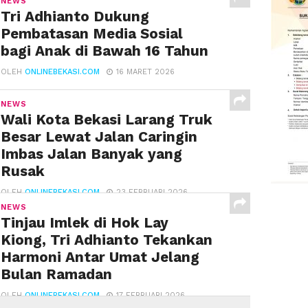
NEWS
Tri Adhianto Dukung
Pembatasan Media Sosial
bagi Anak di Bawah 16 Tahun
OLEH
ONLINEBEKASI.COM
16 MARET 2026
NEWS
Wali Kota Bekasi Larang Truk
Besar Lewat Jalan Caringin
Imbas Jalan Banyak yang
Rusak
OLEH
ONLINEBEKASI.COM
23 FEBRUARI 2026
NEWS
Tinjau Imlek di Hok Lay
Kiong, Tri Adhianto Tekankan
Harmoni Antar Umat Jelang
Bulan Ramadan
OLEH
ONLINEBEKASI.COM
17 FEBRUARI 2026