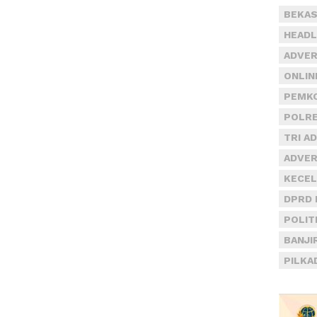
BEKAS
HEADL
ADVER
ONLIN
PEMKO
POLRE
TRI A
ADVER
KECEL
DPRD 
POLIT
BANJI
PILKA