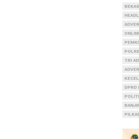
BEKAS
HEADL
ADVER
ONLIN
PEMKO
POLRE
TRI A
ADVER
KECEL
DPRD 
POLIT
BANJI
PILKA