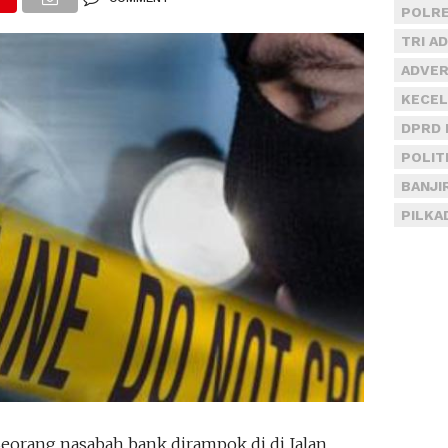
POLRE
TRI A
ADVER
KECEL
DPRD 
POLIT
BANJI
PILKA
eorang nasabah bank dirampok di di Jalan