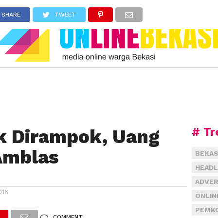
SHARE
TWEET
# Tr
k Dirampok, Uang
Amblas
BEKAS
HEADL
ADVER
016
ONLIN
PEMKO
COMMENT