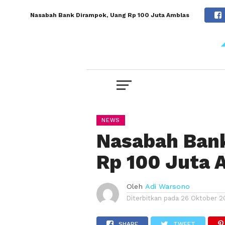
Nasabah Bank Dirampok, Uang Rp 100 Juta Amblas
NEWS
Nasabah Ban
Rp 100 Juta 
Oleh
Adi Warsono
Diterbitkan pada
26 Oktober 2
SHARE
TWEET