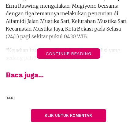
Erna Ruswing mengatakan, Mugiyono bersama
dengan tiga temannya melakukan pencurian di
Alfamidi Jalan Mustika Sari, Kelurahan Mustika Sari,
Kecamatan Mustika Jaya, Kota Bekasi pada Selasa
(24/1) pagi sekitar pukul 04.30 WIB.
“Kejadian itu dipergoki oleh anggota polisi yang
CONTINUE READING
sedang patroli,” kata Erna, Rabu (25/1).
Menurut dia, ketika anggota polisi bernama Aiptu
Baca juga...
Sudarna Brata melintas lokasi melihat dan
mencurigai mobil Avanza warna hitam yang parkir
di depan Alfamidi dengan posisi mobil menghadap
TAG:
ke arah jalan.
“Ada empat orang tidak dikenal, satu stanby di dalam
KLIK UNTUK KOMENTAR
mobil dan tiga orang lainnya sedang memindahkan
barang berupa genset dan rokok dari dalam