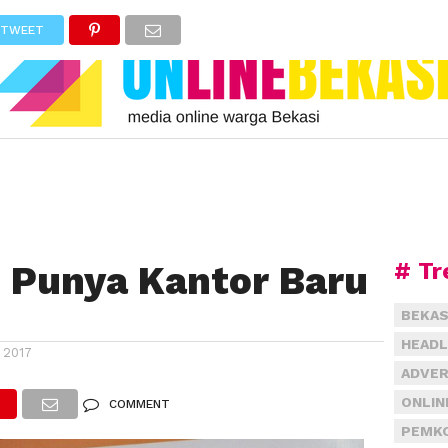
TWEET
# Tr
i Punya Kantor Baru
BEKAS
HEADL
 2017
ADVER
ONLIN
COMMENT
PEMKO