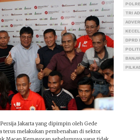
POLRE
TRI A
ADVER
KECEL
DPRD 
POLIT
BANJI
PILKA
ersija Jakarta yang dipimpin oleh Gede
ija terus melakukan pembenahan di sektor
juluk Macan Kemayoran sebelumnya yang tidak