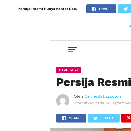
Persija Resmi Punya Kantor Baru
SHARE
OLAHRAGA
Persija Resm
Oleh
OnlineBekasi.com
Diterbitkan pada
14 September
SHARE
TWEET