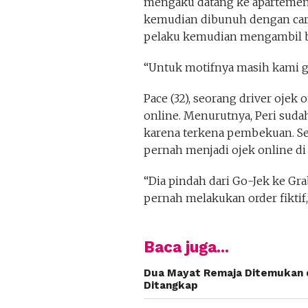
mengaku datang ke apartemen
kemudian dibunuh dengan cara
pelaku kemudian mengambil ba
“Untuk motifnya masih kami gal
Pace (32), seorang driver ojek
online. Menurutnya, Peri sudah
karena terkena pembekuan. Se
pernah menjadi ojek online di
“Dia pindah dari Go-Jek ke Gra
pernah melakukan order fiktif
Baca juga...
Dua Mayat Remaja Ditemukan d
Ditangkap