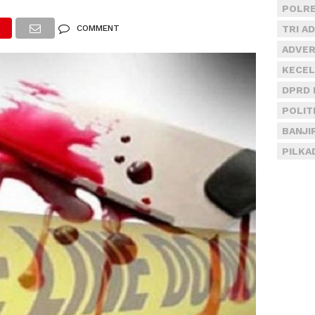
POLRE
COMMENT
TRI A
ADVER
KECEL
DPRD 
POLIT
BANJI
PILKA