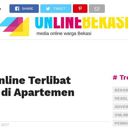
a
SHARE
TWEET
# Tr
nline Terlibat
di Apartemen
BEKAS
HEADL
ADVER
ONLIN
PEMKO
 2017