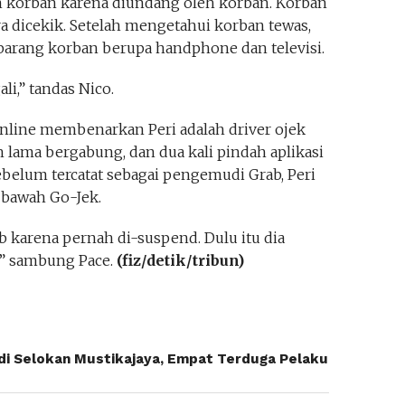
 korban karena diundang oleh korban. Korban
 dicekik. Setelah mengetahui korban tewas,
rang korban berupa handphone dan televisi.
i,” tandas Nico.
 online membenarkan Peri adalah driver ojek
 lama bergabung, dan dua kali pindah aplikasi
belum tercatat sebagai pengemudi Grab, Peri
 bawah Go-Jek.
b karena pernah di-suspend. Dulu itu dia
,” sambung Pace.
(fiz/detik/tribun)
i Selokan Mustikajaya, Empat Terduga Pelaku