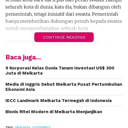
seluruh kota di dunia, kata dia, bukan dibangun oleh
pemerintah, tetapi inisiatif dari swasta. Pemerintah
hanya memberikan dukungan penuh kepada swasta
untuk mengembangkan sebuah kota.
CONTINUE READING
“Saya pernah lihat sebuah kota di Australia,
dibangun inisiatif dan dikerjakan oleh swasta,”
katanya.
Baca juga...
Menurut dia, keberadaa Meikarta tentunya juga
9 Korporasi Kelas Dunia Tanam Investasi US$ 300
Juta di Meikarta
semakin dapat memberikan lapangan pekerjaan
bagi masyarakat sekitar. Selain itu, juga dapat
Media di Inggris Sebut Meikarta Pusat Pertumbuhan
menciptakan single bisnis unit yang diciptakan dari
Ekonomi Asia
beragam orang, seperti hadirnya pembukaan
IECC Landmark Meikarta Termegah di Indonesia
warung kedai maupun toko-toko kecil.
Bisnis Ritel Modern di Meikarta Menjanjikan
“Dalam skala yang kecil tidak harus dan berbentuk
mal, itu juga sebuah keuntungan,” katanya.
TAG:
MEIKARTA
,
WATIMPRES