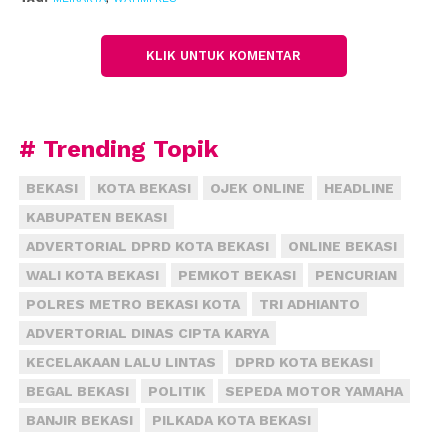
Ia melihat, kondisi perekonomian didaerah sedang
mengalami proses transisi. Sektor properti dianggap
KLIK UNTUK KOMENTAR
telah terbukti untuk menentukan turun atau
naiknya perekonomian disetiap daerah tersebut.
# Trending Topik
Kehadiran proyek yang menelan biaya investasi
sebesar Rp278 tersebut patut diberikan apresiasi. Ia
BEKASI
KOTA BEKASI
OJEK ONLINE
HEADLINE
pun berharap bisa menjadi contoh bagi
KABUPATEN BEKASI
pengembang lain untuk membangun proyek
ADVERTORIAL DPRD KOTA BEKASI
ONLINE BEKASI
serupa. Meikarta disebut dapat membantu Ibu Kota
dalam mengatasi masalah kepadatan penduduk di
WALI KOTA BEKASI
PEMKOT BEKASI
PENCURIAN
kota besar tersebut.
POLRES METRO BEKASI KOTA
TRI ADHIANTO
ADVERTORIAL DINAS CIPTA KARYA
“Saya kira, sebuah kota ke depan harus seperti
KECELAKAAN LALU LINTAS
DPRD KOTA BEKASI
Meikarta,” katanya.
(fiz)
BEGAL BEKASI
POLITIK
SEPEDA MOTOR YAMAHA
BANJIR BEKASI
PILKADA KOTA BEKASI