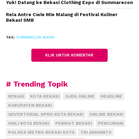
Yuk! Datang ke Bekasi Clothing Expo di Summarecon
Selain itu, kata dia, ada wahana Instragrammable
Fantasy Park yang mengkreasikan seni instalasi
Rela Antre Cwie Mie Malang di Festival Kuliner
cahaya. Fantasy Park menitikberatkan pada
Bekasi SMB
penggunaan instalasi cahaya lampu di dalam
ruangan yang gelap sesuai tren di sosial media
TAG:
SUMMARECON BEKASI
berupa tampilan dark mode.
KLIK UNTUK KOMENTAR
“Dengan pengaturan tata cahaya yang
instagrammable, harapannya pengunjung dapat
merasakan sensasi hiburan yang unik yang penuh
kreatifitas,” kata Ugi.
# Trending Topik
Menurut dia, para pengunjung dapat berkeliling
BEKASI
KOTA BEKASI
OJEK ONLINE
HEADLINE
memasuki sejumlah ruangan tematik dengan total
KABUPATEN BEKASI
luas area keseluruhan 472 meter ini yang penuh
ADVERTORIAL DPRD KOTA BEKASI
ONLINE BEKASI
beragam instalasi cahaya. “Ada Flower Garden,
WALI KOTA BEKASI
PEMKOT BEKASI
PENCURIAN
Glowing Flowers, Light Tunnel, Underwater, Shell
POLRES METRO BEKASI KOTA
TRI ADHIANTO
Ball Pool, Futuristic Maze,” ujarnya.
(han)