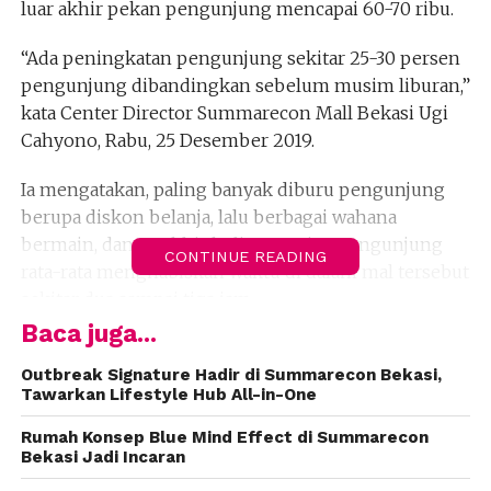
luar akhir pekan pengunjung mencapai 60-70 ribu.
“Ada peningkatan pengunjung sekitar 25-30 persen
pengunjung dibandingkan sebelum musim liburan,”
kata Center Director Summarecon Mall Bekasi Ugi
Cahyono, Rabu, 25 Desember 2019.
Ia mengatakan, paling banyak diburu pengunjung
berupa diskon belanja, lalu berbagai wahana
bermain, dan terakhir kuliner. Setiap pengunjung
CONTINUE READING
rata-rata menghabiskan waktu di dalam mal tersebut
sekitar dua sampai tiga jam.
Baca juga...
Menurut dia, beberapa wahana bermain menyambut
libur panjang seperti Kanimals Playland. Wahana ini
Outbreak Signature Hadir di Summarecon Bekasi,
Tawarkan Lifestyle Hub All-in-One
mengusung konsep education and entertainment.
Karena itu, bagi anak-anak dapat bermain dan belajar
Rumah Konsep Blue Mind Effect di Summarecon
bersama karakter Panda.
Bekasi Jadi Incaran