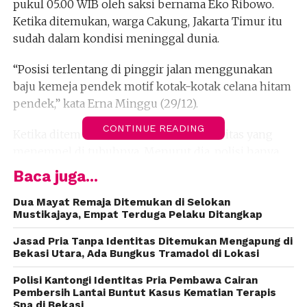
pukul 05.00 WIB oleh saksi bernama Eko Ribowo.
Ketika ditemukan, warga Cakung, Jakarta Timur itu
sudah dalam kondisi meninggal dunia.
“Posisi terlentang di pinggir jalan menggunakan
baju kemeja pendek motif kotak-kotak celana hitam
pendek,” kata Erna Minggu (29/12).
CONTINUE READING
Ketika ditemukan, kata dia, tak ada identitas yang
menempel di tubuhnya. Menurut dia, polisi hanya
menemukan sebuah korek api, kopi saset, dan obat
Baca juga...
oles antinyamuk di dalam saku kemeja.
Dua Mayat Remaja Ditemukan di Selokan
Mustikajaya, Empat Terduga Pelaku Ditangkap
“Tidak ditemukan tanda-tanda luka atau bekas
kekerasan,” kata Erna.
Jasad Pria Tanpa Identitas Ditemukan Mengapung di
Bekasi Utara, Ada Bungkus Tramadol di Lokasi
Setelah periksa menggunakan sidik jari lewat data
Polisi Kantongi Identitas Pria Pembawa Cairan
KTP Elektronik, kata dia, korban teridentifikasi
Pembersih Lantai Buntut Kasus Kematian Terapis
bernama Miram, warga Eramas 2000 Blok B 8/16 RT
Spa di Bekasi