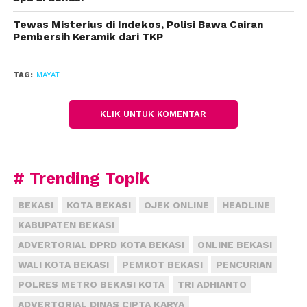
05 RW 15, Cakung, Jakarta Timur. “Jenazah dibawa ke
Tewas Misterius di Indekos, Polisi Bawa Cairan
RSUD Bekasi,” katanya.
(fiz)
Pembersih Keramik dari TKP
TAG:
MAYAT
KLIK UNTUK KOMENTAR
# Trending Topik
BEKASI
KOTA BEKASI
OJEK ONLINE
HEADLINE
KABUPATEN BEKASI
ADVERTORIAL DPRD KOTA BEKASI
ONLINE BEKASI
WALI KOTA BEKASI
PEMKOT BEKASI
PENCURIAN
POLRES METRO BEKASI KOTA
TRI ADHIANTO
ADVERTORIAL DINAS CIPTA KARYA