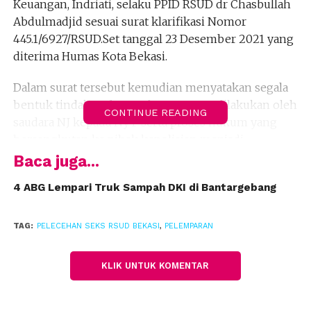
Keuangan, Indriati, selaku PPID RSUD dr Chasbullah
Abdulmadjid sesuai surat klarifikasi Nomor
445.1/6927/RSUD.Set tanggal 23 Desember 2021 yang
diterima Humas Kota Bekasi.
Dalam surat tersebut kemudian menyatakan segala
bentuk tindakan dan perbuatan yang dilakukan oleh
CONTINUE READING
saudara NJ kepada Ny F serta proses hukum yang
bersangkutan ke pihak kepolisian menjadi
tanggung jawab saudara NJ selaku pribadi dan tidak
Baca juga...
terkait dengan RSUD dr Chasbullah Abdulmadjid.
4 ABG Lempari Truk Sampah DKI di Bantargebang
Sebagai bentuk pertanggungjawaban, saudara NJ
telah mengundurkan diri sebagai pegawai RSUD dr
TAG:
PELECEHAN SEKS RSUD BEKASI
,
PELEMPARAN
Chasbullah Abdulmadjid Kota Bekasi terhitung
tanggal 23 Desember 2021.
KLIK UNTUK KOMENTAR
Sebelumnya, Ny F merupakan orang tua dari pasien
bayi yang dirawat di ruang Anggrek RSUD dr