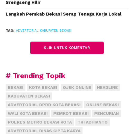
Srengseng Hilir
Pihaknya bekerja sama dengan aparat TNI-Polri,
Langkah Pemkab Bekasi Serap Tenaga Kerja Lokal
jajaran forkopimda, swasta, hingga sejumlah elemen
masyarakat dalam melakukan upaya percepatan
TAG:
ADVERTORIAL KABUPATEN BEKASI
vaksinasi bagi para lansia.
“Semua sudah dan terus bergerak menyusuri hingga
KLIK UNTUK KOMENTAR
pelosok wilayah, dari pintu ke pintu mencari lansia
yang belum divaksinasi,” ucapnya.
# Trending Topik
Pihaknya juga terus mengikuti perkembangan
pembaruan instruksi dari pemerintah pusat
BEKASI
KOTA BEKASI
OJEK ONLINE
HEADLINE
mengenai syarat penerima vaksinasi COVID-19 dosis
KABUPATEN BEKASI
penguat antibodi.
ADVERTORIAL DPRD KOTA BEKASI
ONLINE BEKASI
“Otomatis kalau banyak lansia yang sudah divaksin
WALI KOTA BEKASI
PEMKOT BEKASI
PENCURIAN
dosis kesatu dan kedua, akan mendongkrak capaian
POLRES METRO BEKASI KOTA
TRI ADHIANTO
vaksinasi dosis ketiga. Karena instruksi vaksinasi
ADVERTORIAL DINAS CIPTA KARYA