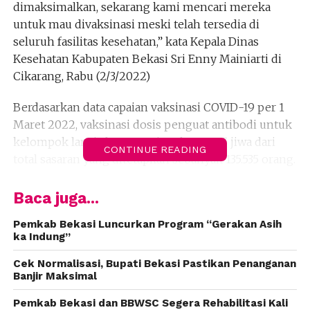
dimaksimalkan, sekarang kami mencari mereka
untuk mau divaksinasi meski telah tersedia di
seluruh fasilitas kesehatan,” kata Kepala Dinas
Kesehatan Kabupaten Bekasi Sri Enny Mainiarti di
Cikarang, Rabu (2/3/2022)
Berdasarkan data capaian vaksinasi COVID-19 per 1
Maret 2022, vaksinasi dosis penguat antibodi untuk
kelompok lansia baru menjangkau 5.395 jiwa dari
CONTINUE READING
total sasaran yang ditetapkan sebanyak 135.535 orang.
“Baru sekitar 3,98 persen lansia yang sudah
Baca juga...
tervaksinasi dosis tiga makanya butuh treatment
khusus,” katanya.
Pemkab Bekasi Luncurkan Program “Gerakan Asih
ka Indung”
Sri Enny mengaku telah menginstruksikan tenaga
Cek Normalisasi, Bupati Bekasi Pastikan Penanganan
kesehatan yang bertugas di 46 puskesmas untuk
Banjir Maksimal
terus mencari para lansia yang belum menerima
Pemkab Bekasi dan BBWSC Segera Rehabilitasi Kali
vaksinasi COVID-19 dosis pertama hingga ketiga.