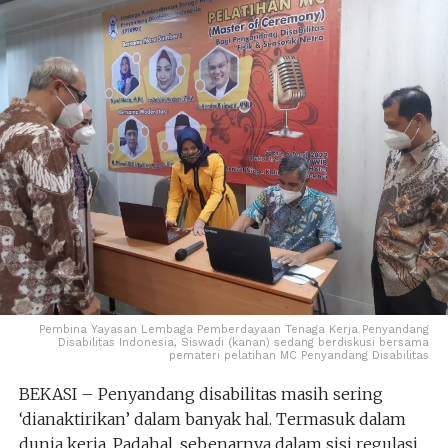
Pembina Yayasan Lembaga Pemberdayaan Tenaga Kerja Penyandang
Disabilitas Indonesia, Siswadi (kanan) sedang berdiskusi bersama
pemateri pelatihan MC Penyandang Disabilitas
BEKASI – Penyandang disabilitas masih sering
‘dianaktirikan’ dalam banyak hal. Termasuk dalam
dunia kerja. Padahal, sebenarnya dalam sisi regulasi