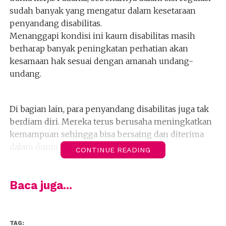
sudah banyak yang mengatur dalam kesetaraan
penyandang disabilitas.
Menanggapi kondisi ini kaum disabilitas masih
berharap banyak peningkatan perhatian akan
kesamaan hak sesuai dengan amanah undang-
undang.
Di bagian lain, para penyandang disabilitas juga tak
berdiam diri. Mereka terus berusaha meningkatkan
kemampuan sehingga bisa bersaing dan diterima
dalam dunia kerja.
CONTINUE READING
Terkait dengan peningkatan kemampuan dan
Baca juga...
ketrampilan, Lembaga Pemberdayaan Tenaga Kerja
Penyandang Disabilitas Indonesia (LPTKPDI)
mengadakan pelatihan Master of Ceremony (MC)
TAG: