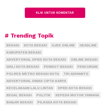
bagi penyandang disabilitas. Pelatihan ini penting
sehingga peserta disabilitas mampu bersaing dalam
KLIK UNTUK KOMENTAR
dunia kerja, khususnya di bidang public relations.
Pelatihan ini dikhususkan bagi penyandang
disabiltas fisik dan sensorik netra.
# Trending Topik
Pembina Yayasan Lembaga Pemberdayaan Tenaga
Kerja Penyandang Disabilitas, Siswadi mengatakan
BEKASI
KOTA BEKASI
OJEK ONLINE
HEADLINE
sangat perlu dilakukan upaya pemenuhan hak-hak
KABUPATEN BEKASI
penyandang disabilitas sesuai Undang-undang No. 8
ADVERTORIAL DPRD KOTA BEKASI
ONLINE BEKASI
Tahun 2016.
WALI KOTA BEKASI
PEMKOT BEKASI
PENCURIAN
POLRES METRO BEKASI KOTA
TRI ADHIANTO
“Mereka bisa bekerja di bidang boardcast misalnya.
Kenapa tidak,” kata H Siswadi, yang juga menjadi
ADVERTORIAL DINAS CIPTA KARYA
pembina pada beberapa organisasi sosial
KECELAKAAN LALU LINTAS
DPRD KOTA BEKASI
penyandang disabilitas Indonesia.
BEGAL BEKASI
POLITIK
SEPEDA MOTOR YAMAHA
BANJIR BEKASI
PILKADA KOTA BEKASI