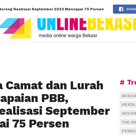
ndorong Realisasi September 2022 Mencapai 75 Persen
SHAR
# Tr
a Camat dan Lurah
apaian PBB,
BEKAS
HEADL
alisasi September
ADVER
i 75 Persen
ONLIN
PEMKO