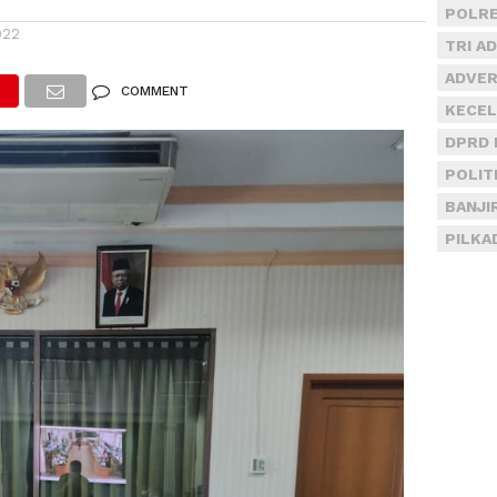
POLRE
022
TRI A
ADVER
COMMENT
KECEL
DPRD 
POLIT
BANJI
PILKA