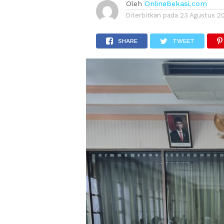
Oleh
OnlineBekasi.com
Diterbitkan pada
23 Agustus 2
SHARE
TWEET