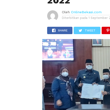
2022
Oleh
OnlineBekasi.com
Diterbitkan pada
1 September 
SHARE
TWEET