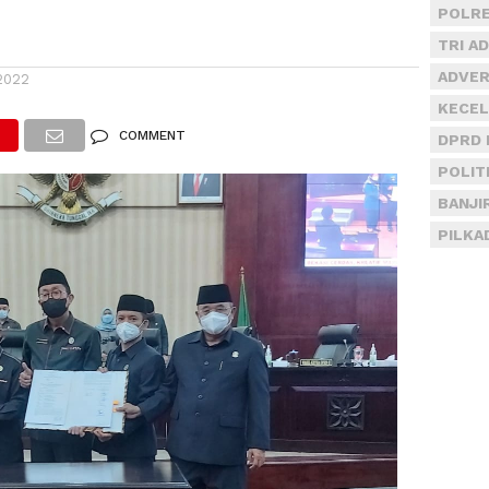
POLRE
TRI A
ADVER
2022
KECEL
COMMENT
DPRD 
POLIT
BANJI
PILKA