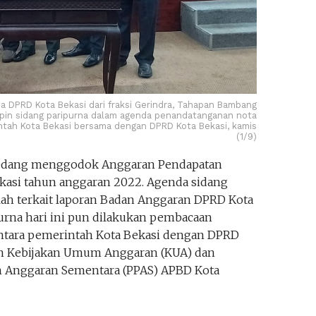
ua DPRD Kota Bekasi dari fraksi Gerindra, Tahapan Bambang
pin sidang paripurna dalam agenda penandatanganan nota
tah Kota Bekasi bersama dengan DPRD Kota Bekasi, kamis
(1/9)
sedang menggodok Anggaran Pendapatan
ekasi tahun anggaran 2022. Agenda sidang
alah terkait laporan Badan Anggaran DPRD Kota
purna hari ini pun dilakukan pembacaan
ntara pemerintah Kota Bekasi dengan DPRD
an Kebijakan Umum Anggaran (KUA) dan
on Anggaran Sementara (PPAS) APBD Kota