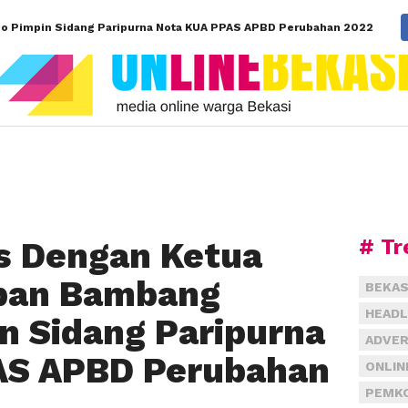
o Pimpin Sidang Paripurna Nota KUA PPAS APBD Perubahan 2022
# Tr
s Dengan Ketua
pan Bambang
BEKAS
HEADL
n Sidang Paripurna
ADVER
AS APBD Perubahan
ONLIN
PEMKO