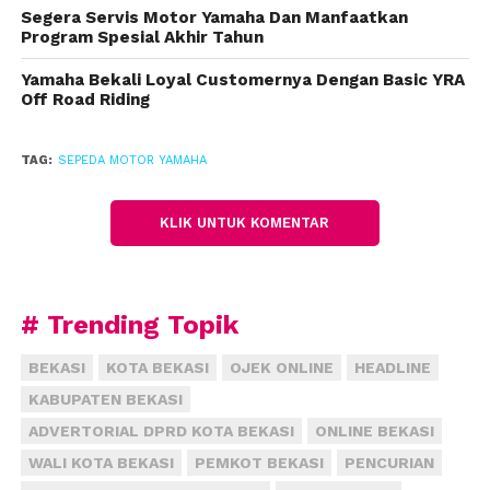
Segera Servis Motor Yamaha Dan Manfaatkan
Jangan taruh motor sembarangan
Program Spesial Akhir Tahun
karena motor yang paling rentan dicuri
adalah yang ditaruh di luar pagar.
Yamaha Bekali Loyal Customernya Dengan Basic YRA
Off Road Riding
Apalagi di daerah padat penduduk,
dimana biasanya warga sekitar malah
kurang menghiraukan hal-hal di
TAG:
SEPEDA MOTOR YAMAHA
sekitar mereka.
Perhatikan pengamanannya meski
KLIK UNTUK KOMENTAR
tidak menggaransi keamanan 100%,
selalu tinggalkan motor dalam keadaan
terkunci stang. Selain itu, bisa juga
# Trending Topik
ditambah dengan gembok velg, atau
gembok rem cakram. Paling tidak
BEKASI
KOTA BEKASI
OJEK ONLINE
HEADLINE
pencuri akan berpikir dua kali sebelum
KABUPATEN BEKASI
melakukan aksinya. Untuk
ADVERTORIAL DPRD KOTA BEKASI
ONLINE BEKASI
memaksimalkan keamanan, mengunci
WALI KOTA BEKASI
PEMKOT BEKASI
PENCURIAN
stang motor ke arah kanan. Meski tak