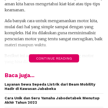
aman kita harus mengetahui kiat-kiat atau tips-tips
keamanan..
Ada banyak cara untuk mengamankan motor kita,
mulai dari hal yang simple sampai dengan yang
kompleks. Hal itu dilakukan guna meminimalisir
pencurian motor yang tentu sangat merugikan, baik
materi maupun waktu.
Berikut ini ada beberapa tips anti maling motor
CONTINUE READING
yang bisa dilakukan dengan mudah.
Gunakan fitur keamanan tambahan,
Baca juga...
karena semua tingkat keamanan
Layanan Sewa Sepeda Listrik dari Beam Mobility
motor pasti punya peluang ditembus.
Hadir di Kawasan Jababeka
Tetaplah menggunakan kunci ganda di
area lain misalnya kunci disc, alarm dan
Cara Unik dan Seru Yamaha Jabodetabek Menutup
Akhir Tahun 2022
alat lainnya