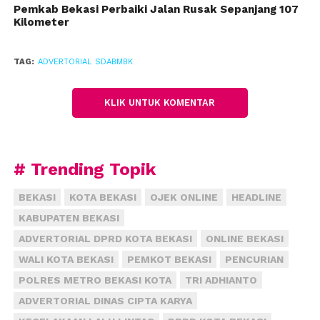
Pemkab Bekasi Perbaiki Jalan Rusak Sepanjang 107
Kilometer
Dia menyebutkan Jalan Kalimalang membentang
sepanjang 28 kilometer dimulai dari batas wilayah
Kota Bekasi hingga batas Kabupaten Karawang.
TAG:
ADVERTORIAL SDABMBK
Sebagai langkah awal, pemerintah daerah
melakukan perbaikan di ruas sepanjang 1,8
KLIK UNTUK KOMENTAR
kilometer di titik yang mengalami kerusakan paling
berat.
Perbaikan dilakukan tersebar di total empat titik
# Trending Topik
jalan pada ruas Cibitung-Tegal Gede hingga ke Tegal
BEKASI
KOTA BEKASI
OJEK ONLINE
HEADLINE
Danas sekaligus sebagai upaya meningkatkan
KABUPATEN BEKASI
keamanan dan kenyamanan pengguna jalan saat
musim mudik Lebaran tahun ini.
ADVERTORIAL DPRD KOTA BEKASI
ONLINE BEKASI
WALI KOTA BEKASI
PEMKOT BEKASI
PENCURIAN
POLRES METRO BEKASI KOTA
TRI ADHIANTO
ADVERTORIAL DINAS CIPTA KARYA