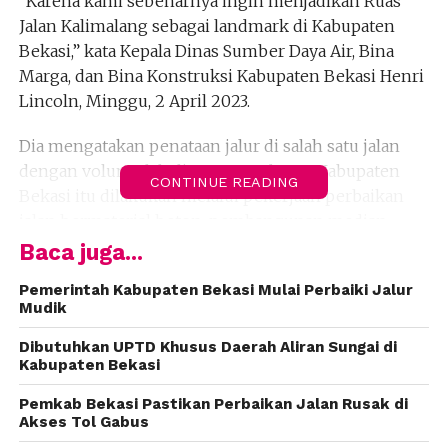
“Karena kami sebenarnya ingin menjadikan Ruas
Jalan Kalimalang sebagai landmark di Kabupaten
Bekasi,” kata Kepala Dinas Sumber Daya Air, Bina
Marga, dan Bina Konstruksi Kabupaten Bekasi Henri
Lincoln, Minggu, 2 April 2023.
Dia mengatakan penataan jalur di salah satu jalan
dengan volume lalu lintas terpadat se-Kabupaten
CONTINUE READING
Bekasi itu dilakukan melalui pekerjaan perbaikan
jalan bermaterial beton, pembangunan median
jalan, sepadan, saluran drainase, hingga ornamen
Baca juga...
jalan.
Pemerintah Kabupaten Bekasi Mulai Perbaiki Jalur
Mudik
“Bertahap dimulau dengan perbaikan jalan. Yang
penting fungsinya berjalan dulu artinya ruasnya
Dibutuhkan UPTD Khusus Daerah Aliran Sungai di
diperbaiki dulu. Nanti kalau semua ruas sepanjang
Kabupaten Bekasi
Kalimalang sudah bisa dipertahankan, kami
Pemkab Bekasi Pastikan Perbaikan Jalan Rusak di
lanjutkan dengan menggarap median, sepadan,
Akses Tol Gabus
berikut ornamen,” katanya.