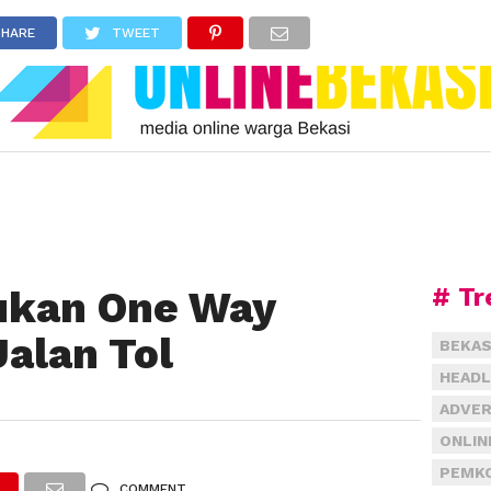
SHARE
TWEET
# Tr
kukan One Way
Jalan Tol
BEKAS
HEADL
ADVER
ONLIN
PEMKO
COMMENT