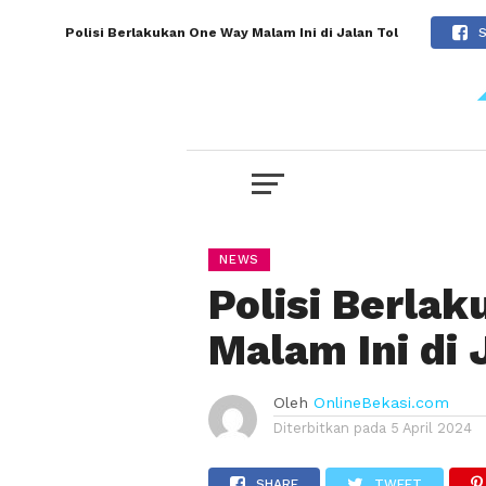
Polisi Berlakukan One Way Malam Ini di Jalan Tol
NEWS
Polisi Berla
Malam Ini di 
Oleh
OnlineBekasi.com
Diterbitkan pada
5 April 2024
SHARE
TWEET