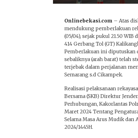
Onlinebekasi.com
– Atas dis
mendukung pemberlakuan rekaya
(05/04), sejak pukul 21.50 WIB 
414 Gerbang Tol (GT) Kalikang
Pemberlakuan ini diputuskan 
sebaliknya (arah barat) telah s
terjebak dalam perjalanan menu
Semarang s.d Cikampek.
Realisasi pelaksanaan rekayasa
Bersama (SKB) Direktur Jende
Perhubungan, Kakorlantas Polr
Maret 2024 Tentang Pengatura
Selama Masa Arus Mudik dan 
2024/1445H.