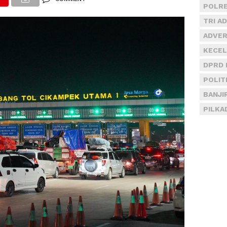
POLRE
TRI A
ADVER
KECEL
DPRD 
POLIT
BANJI
PILKA