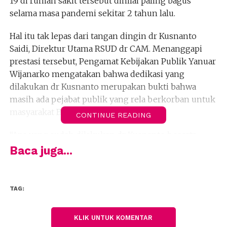
19 di rumah sakit tersebut dinilai paling bagus
selama masa pandemi sekitar 2 tahun lalu.
Hal itu tak lepas dari tangan dingin dr Kusnanto
Saidi, Direktur Utama RSUD dr CAM. Menanggapi
prestasi tersebut, Pengamat Kebijakan Publik Yanuar
Wijanarko mengatakan bahwa dedikasi yang
dilakukan dr Kusnanto merupakan bukti bahwa
masih ada pejabat publik yang rela berkorban untuk
masyarakat Bekasi.
CONTINUE READING
“Apa yang sudah dilakukan dr Kusnanto beserta
jajarannya adalah bentuk perjuangan seorang abdi
Baca juga...
negara yang rela berkorban demi menyelamatkan
jutaan jiwa, bahkan mereka pantang menyerah
meski tidak sedikit dari tenaga kesehatan pun gugur
TAG:
akibat terpapar Covid-19 di tengah masa
perjuangannya. Dalam hal ini, peran dr Kusnanto
KLIK UNTUK KOMENTAR
tentunya penting sebagai garda terdepan sekaligus