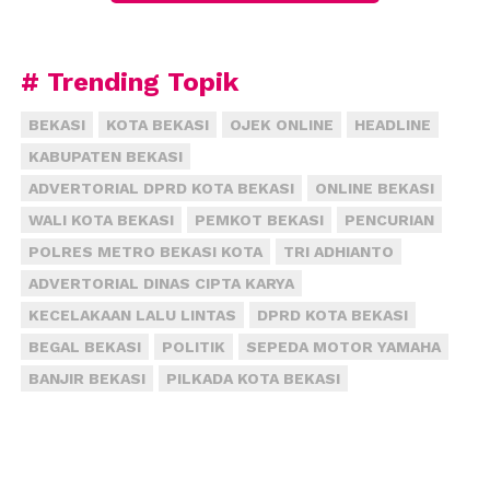
pahlawan dalam melawan pandemi Covid-19 jadi
perlu diapresiasi,” kata Yanuar di Jakarta, Minggu 5
Oktober 2024.
# Trending Topik
Berkaca dari upaya penanganan Covid-19 di Bekasi,
BEKASI
KOTA BEKASI
OJEK ONLINE
HEADLINE
Yanuar menilai bisa menjadi bukti bahwa
KABUPATEN BEKASI
kepemimpinan dan jiwa sosial dr Kusnanto sudah
ADVERTORIAL DPRD KOTA BEKASI
ONLINE BEKASI
teruji. “Ditambah lagi pasca pandemi, layanan
WALI KOTA BEKASI
PEMKOT BEKASI
PENCURIAN
kesehatan RSUD dr CAM semakin meningkat. Ini
POLRES METRO BEKASI KOTA
TRI ADHIANTO
paket komplit yang dimiliki Kusnanto dan menjadi
ADVERTORIAL DINAS CIPTA KARYA
bekal yang bersangkutan jika ingin menjadi calon
Wali Kota Bekasi pada Pilkada 2024,” ujarnya.
KECELAKAAN LALU LINTAS
DPRD KOTA BEKASI
BEGAL BEKASI
POLITIK
SEPEDA MOTOR YAMAHA
Sehingga, lanjutnya, ketika kontestan calon wali kota
BANJIR BEKASI
PILKADA KOTA BEKASI
lainnya masih sibuk membuat janji politik, Kusnanto
justru sudah memiliki study case yang nyata dan
terlihat manfaatnya untuk masyarakat Bekasi. “Nilai
plus Kusnanto yakni keberhasilan dia berkontribusi