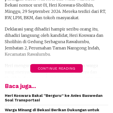
Bekasi nomor urut 01, Heri Koswara-Sholihin,
Minggu, 29 September 2024. Mereka terdiri dari RT,
RW, LPM, BKM, dan tokoh masyarakat.
Deklarasi yang dihadiri hampir seribu orang itu,
dihadiri langsung oleh kandidat, Heri Koswara dan
Sholihin di Gedung Serbaguna Rawalumbu,
Jembatan 2, Perumahan Taman Narogong Indah,
Kecamatan Rawalumbu.
Heri mengungkapkan, kehadiran ratusan warga
CONTINUE READING
yang menyatakan siap mendukung dirinya dan
Sholihin dianggap sebagai sesuatu yang istimewa,
karena ini adalah kali pertama ia disambut hangat
Baca juga...
oleh ratusan warga.
Heri Koswara Bakal “Berguru” ke Anies Baswedan
Soal Transportasi
“Ini istimewa, melihat jumlah yang hadir luar biasa.
Saya juga baru kali ini, deklarasi dengan tingkat
Warga Minang di Bekasi Berikan Dukungan untuk