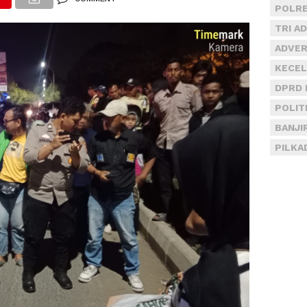
POLRE
TRI A
ADVER
KECEL
DPRD 
POLIT
BANJI
PILKA