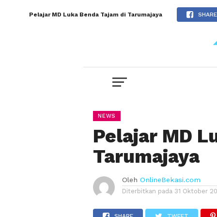
Pelajar MD Luka Benda Tajam di Tarumajaya
SHARE
NEWS
Pelajar MD L
Tarumajaya
Oleh
OnlineBekasi.com
Diterbitkan pada
31 Oktober 2
SHARE
TWEET