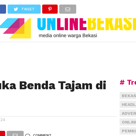
TWEET
# Tr
uka Benda Tajam di
BEKAS
HEADL
ADVER
024
ONLIN
PEMKO
COMMENT