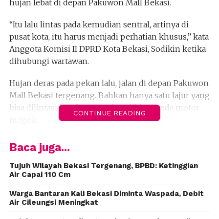
hujan lebat di depan Pakuwon Mall Bekasi.
“Itu lalu lintas pada kemudian sentral, artinya di
pusat kota, itu harus menjadi perhatian khusus,” kata
Anggota Komisi II DPRD Kota Bekasi, Sodikin ketika
dihubungi wartawan.
Hujan deras pada pekan lalu, jalan di depan Pakuwon
Mall Bekasi tergenang. Bahkan hanya satu lajur yang
bisa dilintasi kendaraan. Tak sedikit sepeda motor
CONTINUE READING
mogok.
“Dalam waktu dekat kami akan memanggil,
Baca juga...
Pakuwon dan juga dinas, ingin mempertanyakan
pekerjaan di situ, sudah sejauh mana. Ini
Tujuh Wilayah Bekasi Tergenang, BPBD: Ketinggian
Air Capai 110 Cm
memastikan agar proses saluran air benar-benar
lancar di situ, karena itu daerah strategis,” ucap
Warga Bantaran Kali Bekasi Diminta Waspada, Debit
Sodikin.
Air Cileungsi Meningkat