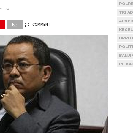
POLRE
 2024
TRI A
ADVER
COMMENT
KECEL
DPRD 
POLIT
BANJI
PILKA