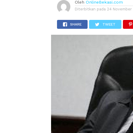
Oleh
OnlineBekasi.com
Diterbitkan pada
24 November
SHARE
TWEET