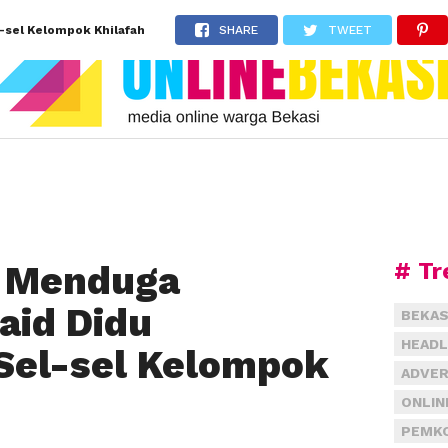
-sel Kelompok Khilafah
SHARE
TWEET
# Tr
K Menduga
aid Didu
BEKAS
HEADL
Sel-sel Kelompok
ADVER
ONLIN
PEMKO