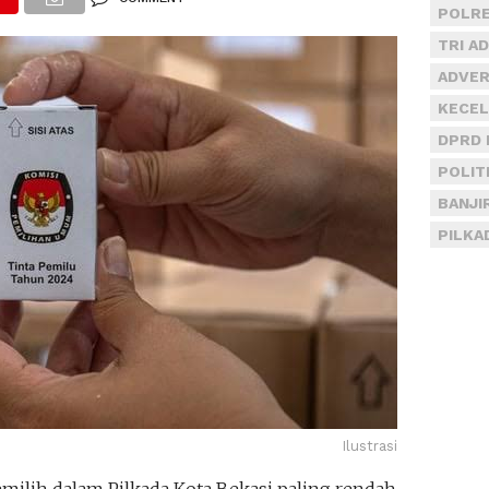
POLRE
TRI A
ADVER
KECEL
DPRD 
POLIT
BANJI
PILKA
Ilustrasi