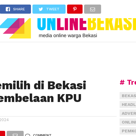
SHARE
TWEET
# Tr
emilih di Bekasi
Pembelaan KPU
BEKAS
HEADL
ADVER
2024
ONLIN
PEMKO
COMMENT