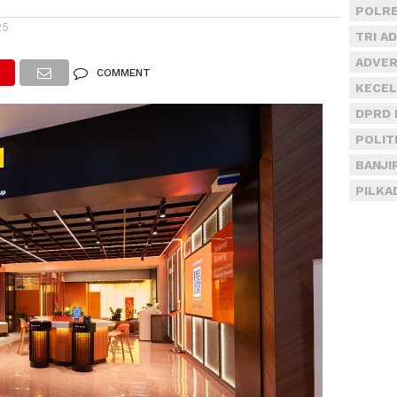
POLRE
25
TRI A
ADVER
COMMENT
KECEL
DPRD 
POLIT
BANJI
PILKA