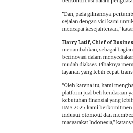
berkontribusi dalam penguatan
“Dan, pada gilirannya, pertum
sejalan dengan visi kami unt
mencapai kesejahteraan,” kata
Harry Latif, Chief of Busine
menambahkan, sebagai bagian 
berinovasi dalam menyediakan 
mudah diakses. Pihaknya me
layanan yang lebih cepat, transp
“Oleh karena itu, kami mengh
platform jual beli kendaraan y
kebutuhan finansial yang lebi
IIMS 2025, kami berkomitme
industri otomotif dan memberi
masyarakat Indonesia,” katanya