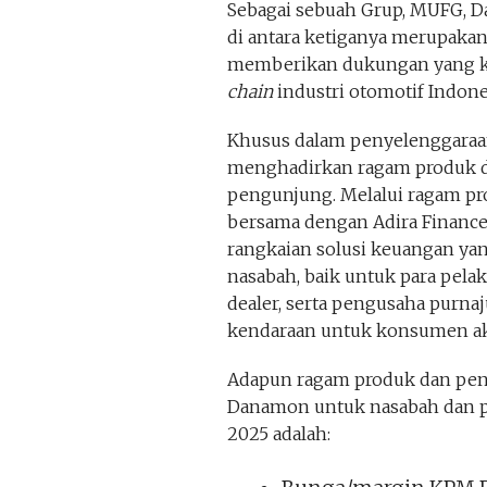
Sebagai sebuah Grup, MUFG, D
di antara ketiganya merupaka
memberikan dukungan yang kua
chain
industri otomotif Indones
Khusus dalam penyelenggaraan
menghadirkan ragam produk d
pengunjung. Melalui ragam p
bersama dengan Adira Financ
rangkaian solusi keuangan y
nasabah, baik untuk para pela
dealer, serta pengusaha purnaj
kendaraan untuk konsumen ak
Adapun ragam produk dan pena
Danamon untuk nasabah dan p
2025 adalah: