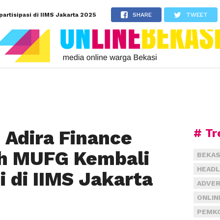
rtisipasi di IIMS Jakarta 2025
SHARE
TWEET
# Tr
Adira Finance
eh MUFG Kembali
BEKAS
HEADL
i di IIMS Jakarta
ADVER
ONLIN
PEMKO