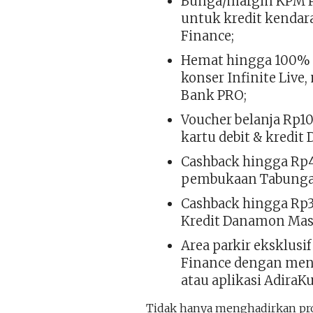
Bunga/margin KPM P
untuk kredit kendar
Finance;
Hemat hingga 100% u
konser Infinite Liv
Bank PRO;
Voucher belanja Rp1
kartu debit & kredi
Cashback hingga Rp4
pembukaan Tabunga
Cashback hingga Rp
Kredit Danamon Mast
Area parkir eksklus
Finance dengan men
atau aplikasi AdiraK
Tidak hanya menghadirkan pr