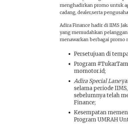
menghadirkan promo untuk a
cadang, dealer,serta pengusaha
Adira Finance hadir di IIMS Ja
yang memudahkan pelanggan m
menawarkan berbagai promo me
Persetujuan di tempa
Program #TukarTamb
momotor.id;
Adira Special Lane
ya
selama periode IIMS
sebelumnya telah men
Finance;
Kesempatan memenan
Program UMRAH Unt