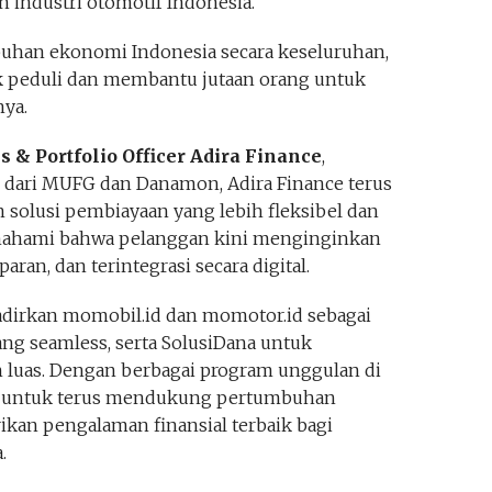
 industri otomotif Indonesia.
buhan ekonomi Indonesia secara keseluruhan,
uk peduli dan membantu jutaan orang untuk
nya.
ss & Portfolio Officer Adira Finance
,
dari MUFG dan Danamon, Adira Finance terus
solusi pembiayaan yang lebih fleksibel dan
mahami bahwa pelanggan kini menginginkan
aran, dan terintegrasi secara digital.
adirkan momobil.id dan momotor.id sebagai
ang seamless, serta SolusiDana untuk
h luas. Dengan berbagai program unggulan di
n untuk terus mendukung pertumbuhan
kan pengalaman finansial terbaik bagi
.