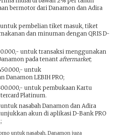
rima mulai di bawah 2% per tahun
aan bermotor dari Danamon dan Adira
ntuk pembelian tiket masuk, tiket
e, makanan dan minuman dengan QRIS D-
00.000,- untuk transaksi menggunakan
t Danamon pada tenant
aftermarket
;
50.000,- untuk
n Danamon LEBIH PRO;
300.000,- untuk pembukaan Kartu
ercard Platinum.
if untuk nasabah Danamon dan Adira
unjukkan akun di aplikasi D-Bank PRO
u;
omo untuk nasabah, Danamon juga