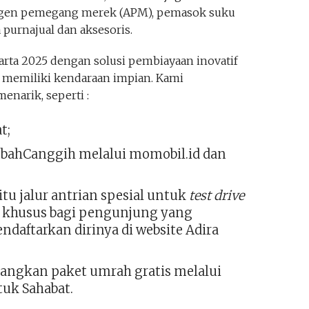
gen pemegang merek (APM), pemasok suku
 purnajual dan aksesoris.
karta 2025 dengan solusi pembiayaan inovatif
emiliki kendaraan impian. Kami
narik, seperti :
t;
ahCanggih melalui momobil.id dan
itu jalur antrian spesial untuk
test drive
, khusus bagi pengunjung yang
daftarkan dirinya di website Adira
gkan paket umrah gratis melalui
uk Sahabat.