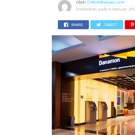
Oleh
OnlineBekasi.com
Diterbitkan pada
9 Februari 20
SHARE
TWEET