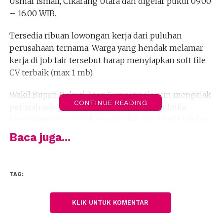
Usmar Ismail, Cikarang Utara dan digelar pukul 09.00
– 16.00 WIB.
Tersedia ribuan lowongan kerja dari puluhan
perusahaan ternama. Warga yang hendak melamar
kerja di job fair tersebut harap menyiapkan soft file
CV terbaik (max 1 mb).
Wakil Bupati Bekasi Asep Suryaatmaja pun mengajak
CONTINUE READING
perusahaan-perusahaan untuk ikut membuka
lowongan kerja untuk masyarakat lokal pada job fair
tersebut.
Baca juga...
Gelaran job fair itu juga bagian dari upaya Pemkab
Bekasi mewujudkan target dalam lima tahun tingkat
TAG:
pengangguran berkurang dari delapan persen
menjadi tiga persen.
KLIK UNTUK KOMENTAR