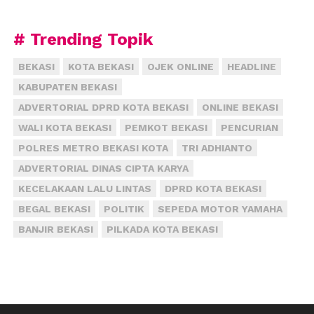
# Trending Topik
BEKASI
KOTA BEKASI
OJEK ONLINE
HEADLINE
KABUPATEN BEKASI
ADVERTORIAL DPRD KOTA BEKASI
ONLINE BEKASI
WALI KOTA BEKASI
PEMKOT BEKASI
PENCURIAN
POLRES METRO BEKASI KOTA
TRI ADHIANTO
ADVERTORIAL DINAS CIPTA KARYA
KECELAKAAN LALU LINTAS
DPRD KOTA BEKASI
BEGAL BEKASI
POLITIK
SEPEDA MOTOR YAMAHA
BANJIR BEKASI
PILKADA KOTA BEKASI