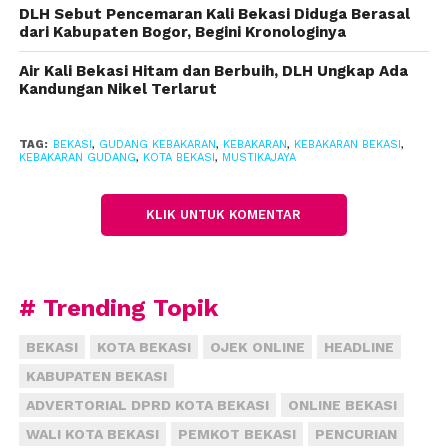
berhasil memadamkan api sekitar pukul 08.00 WIB.
DLH Sebut Pencemaran Kali Bekasi Diduga Berasal
dari Kabupaten Bogor, Begini Kronologinya
Haryanto memastikan tidak ada korban jiwa maupun
Air Kali Bekasi Hitam dan Berbuih, DLH Ungkap Ada
luka dalam insiden ini.
Kandungan Nikel Terlarut
Meski begitu, kerugian ditaksir mencapai Rp150 juta,
TAG:
BEKASI
,
GUDANG KEBAKARAN
,
KEBAKARAN
,
KEBAKARAN BEKASI
,
meliputi kerusakan pada bangunan semi permanen
KEBAKARAN GUDANG
,
KOTA BEKASI
,
MUSTIKAJAYA
serta mesin penghalus kardus.
KLIK UNTUK KOMENTAR
“Luas area yang terbakar mencapai 150 meter
persegi dari total luas bangunan yakni 550 meter
persegi,” tutup Haryanto.
# Trending Topik
BEKASI
KOTA BEKASI
OJEK ONLINE
HEADLINE
KABUPATEN BEKASI
ADVERTORIAL DPRD KOTA BEKASI
ONLINE BEKASI
WALI KOTA BEKASI
PEMKOT BEKASI
PENCURIAN