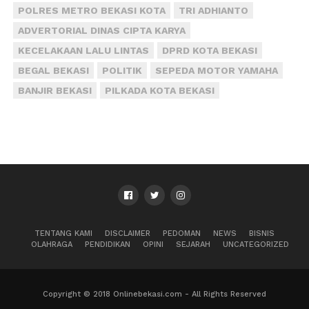
POLRES METRO BEKASI KOTA
TRI ADHIANTO
ADVERTORIAL DINAS CIPTA KARYA
KECELAKAAN LALU LINTAS
DPRD KOTA BEKASI
BEGAL BEKASI
POLITIK
SEPEDA MOTOR YAMAHA
BANJIR BEKASI
PILKADA KOTA BEKASI
TENTANG KAMI
DISCLAIMER
PEDOMAN
NEWS
BISNIS
OLAHRAGA
PENDIDIKAN
OPINI
SEJARAH
UNCATEGORIZED
Copyright © 2018 Onlinebekasi.com - All Rights Reserved