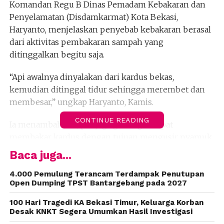
Komandan Regu B Dinas Pemadam Kebakaran dan
Penyelamatan (Disdamkarmat) Kota Bekasi,
Haryanto, menjelaskan penyebab kebakaran berasal
dari aktivitas pembakaran sampah yang
ditinggalkan begitu saja.
“Api awalnya dinyalakan dari kardus bekas,
kemudian ditinggal tidur sehingga merembet dan
membesar,” ungkap Haryanto, Kamis.
CONTINUE READING
Ia menambahkan, penjaga gudang sempat
membakar kardus dengan tujuan mengusir nyamuk.
Baca juga...
Namun, karena tertidur, api menjalar ke material
mudah terbakar di sekitarnya.
4.000 Pemulung Terancam Terdampak Penutupan
Open Dumping TPST Bantargebang pada 2027
Laporan kebakaran diterima pada pukul 07.03 WIB.
100 Hari Tragedi KA Bekasi Timur, Keluarga Korban
Desak KNKT Segera Umumkan Hasil Investigasi
Dua unit mobil pemadam dikerahkan ke lokasi dan