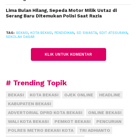
Ia menjelaskan, model Full Day School yang
Lima Bulan Hilang, Sepeda Motor Milik Ustaz di
Serang Baru Ditemukan Polisi Saat Razia
diterapkan di SDIT Atssurayya menjadi solusi atas
kebutuhan tersebut.
TAG:
BEKASI
,
KOTA BEKASI
,
PENDIDIKAN
,
SD SWASTA
,
SDIT ATSSURAYA
,
Dengan waktu belajar yang lebih panjang, siswa tak
SEKOLAH DASAR
hanya memperoleh ilmu pengetahuan, tetapi juga
dibekali pembiasaan adab, karakter Islami, serta
KLIK UNTUK KOMENTAR
keterampilan abad 21.
Septiana juga menekankan bahwa kualitas
# Trending Topik
pendidikan tidak harus selalu berbanding lurus
dengan biaya tinggi.
BEKASI
KOTA BEKASI
OJEK ONLINE
HEADLINE
SDIT Atssurayya berkomitmen menjaga
KABUPATEN BEKASI
keterjangkauan biaya dengan memanfaatkan dana
ADVERTORIAL DPRD KOTA BEKASI
ONLINE BEKASI
Bantuan Operasional Sekolah (BOS) dari pemerintah
WALI KOTA BEKASI
PEMKOT BEKASI
PENCURIAN
pusat, serta kontribusi wali murid melalui SPP dan
POLRES METRO BEKASI KOTA
TRI ADHIANTO
sumbangan yang dikelola secara transparan.