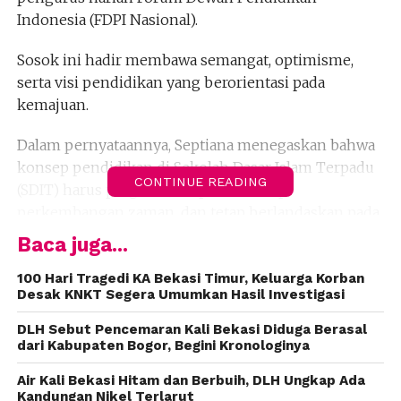
Indonesia (FDPI Nasional).
Sosok ini hadir membawa semangat, optimisme,
serta visi pendidikan yang berorientasi pada
kemajuan.
Dalam pernyataannya, Septiana menegaskan bahwa
konsep pendidikan di Sekolah Dasar Islam Terpadu
CONTINUE READING
(SDIT) harus progresif, adaptif terhadap
perkembangan zaman, dan tetap berlandaskan pada
nilai-nilai agama.
Baca juga...
“Fondasi agama harus dimulai sejak dini di sekolah
100 Hari Tragedi KA Bekasi Timur, Keluarga Korban
Desak KNKT Segera Umumkan Hasil Investigasi
dasar. Jangan hanya karena gratis, sekolah 2-3 jam
sudah merasa cukup. Nantinya anak-anak akan
DLH Sebut Pencemaran Kali Bekasi Diduga Berasal
tertinggal. Pendidikan harus serius dipersiapkan,
dari Kabupaten Bogor, Begini Kronologinya
karena ini menyangkut masa depan bangsa,” tegas
Air Kali Bekasi Hitam dan Berbuih, DLH Ungkap Ada
Septiana.
Kandungan Nikel Terlarut