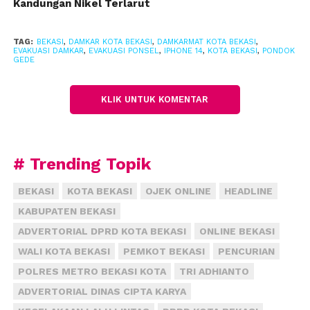
kembali kepada pemilik.
Kandungan Nikel Terlarut
Riva mengingatkan masyarakat agar lebih berhati-
TAG:
BEKASI
,
DAMKAR KOTA BEKASI
,
DAMKARMAT KOTA BEKASI
,
hati saat membawa barang berharga, khususnya saat
EVAKUASI DAMKAR
,
EVAKUASI PONSEL
,
IPHONE 14
,
KOTA BEKASI
,
PONDOK
GEDE
berkendara.
“Kalau tidak digunakan, ponsel sebaiknya disimpan
KLIK UNTUK KOMENTAR
di tempat yang lebih aman agar tidak berpotensi
jatuh,” imbuhnya.
# Trending Topik
BEKASI
KOTA BEKASI
OJEK ONLINE
HEADLINE
KABUPATEN BEKASI
ADVERTORIAL DPRD KOTA BEKASI
ONLINE BEKASI
WALI KOTA BEKASI
PEMKOT BEKASI
PENCURIAN
POLRES METRO BEKASI KOTA
TRI ADHIANTO
ADVERTORIAL DINAS CIPTA KARYA