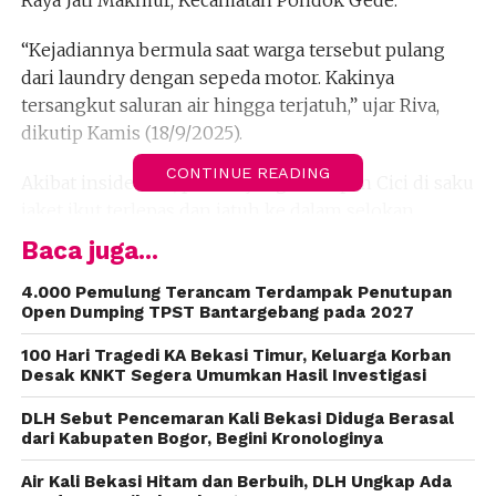
Raya Jati Makmur, Kecamatan Pondok Gede.
“Kejadiannya bermula saat warga tersebut pulang
dari laundry dengan sepeda motor. Kakinya
tersangkut saluran air hingga terjatuh,” ujar Riva,
dikutip Kamis (18/9/2025).
CONTINUE READING
Akibat insiden itu, ponsel yang disimpan Cici di saku
jaket ikut terlepas dan jatuh ke dalam selokan.
Baca juga...
Ia kemudian menghubungi petugas Damkarmat. Tak
lama setelah laporan diterima, Regu 2 Pleton C
4.000 Pemulung Terancam Terdampak Penutupan
Open Dumping TPST Bantargebang pada 2027
langsung menuju lokasi.
100 Hari Tragedi KA Bekasi Timur, Keluarga Korban
Proses evakuasi sempat terkendala karena saluran
Desak KNKT Segera Umumkan Hasil Investigasi
air memiliki celah yang sempit.
DLH Sebut Pencemaran Kali Bekasi Diduga Berasal
dari Kabupaten Bogor, Begini Kronologinya
Meski begitu, petugas akhirnya berhasil
mengangkat ponsel tersebut dan menyerahkannya
Air Kali Bekasi Hitam dan Berbuih, DLH Ungkap Ada