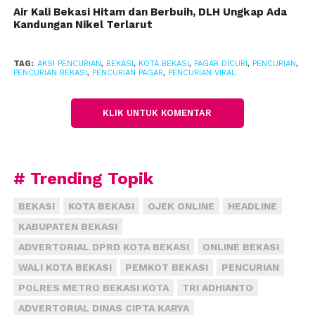
Air Kali Bekasi Hitam dan Berbuih, DLH Ungkap Ada
Ia menambahkan, sebelum melancarkan aksinya,
Kandungan Nikel Terlarut
para pelaku juga sempat terlihat mondar-mandir di
sekitar area masjid.
TAG:
AKSI PENCURIAN
,
BEKASI
,
KOTA BEKASI
,
PAGAR DICURI
,
PENCURIAN
,
PENCURIAN BEKASI
,
PENCURIAN PAGAR
,
PENCURIAN VIRAL
Meski terekam kamera pengawas, Ghofur
memastikan keduanya bukan warga setempat dan
KLIK UNTUK KOMENTAR
tidak ada yang mengenali identitas mereka.
“Tidak ada yang kenal karena kondisinya dia pakai
topi dan menengok ke kiri,” jelas dia.
# Trending Topik
Sementara itu, Kapolsek Tambun Selatan Kompol
BEKASI
KOTA BEKASI
OJEK ONLINE
HEADLINE
Wuriyanti menyebut pihak kepolisian hingga kini
KABUPATEN BEKASI
belum menerima laporan resmi dari warga atau
ADVERTORIAL DPRD KOTA BEKASI
ONLINE BEKASI
pengurus masjid.
WALI KOTA BEKASI
PEMKOT BEKASI
PENCURIAN
Namun demikian, pihaknya sudah mengarahkan
POLRES METRO BEKASI KOTA
TRI ADHIANTO
agar laporan segera dibuat.
ADVERTORIAL DINAS CIPTA KARYA