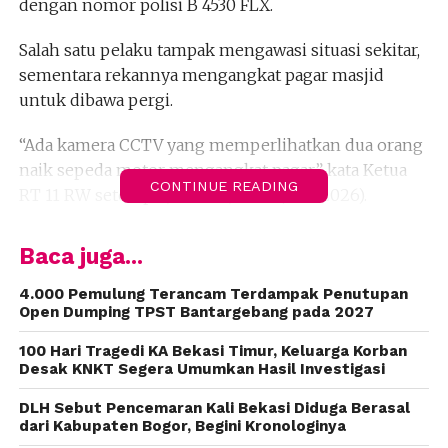
dengan nomor polisi B 4530 FLX.
Salah satu pelaku tampak mengawasi situasi sekitar,
sementara rekannya mengangkat pagar masjid
untuk dibawa pergi.
“Ada kamera CCTV yang memperlihatkan dua orang
naik sepeda motor mengangkat pagar,” kata Ketua
CONTINUE READING
RT 11 RW setempat, Ghofur, Rabu (14/1/2026).
Menurut Ghofur, peristiwa itu terjadi pada Sabtu
Baca juga...
(10/1/2026) sekitar pukul 14.22 WIB.
4.000 Pemulung Terancam Terdampak Penutupan
Hilangnya pagar baru diketahui setelah warga
Open Dumping TPST Bantargebang pada 2027
mendatangi lokasi.
100 Hari Tragedi KA Bekasi Timur, Keluarga Korban
Desak KNKT Segera Umumkan Hasil Investigasi
“Warga tidak sengaja melihat pagar itu sudah dibawa
mengarah ke Jembatan Jatimulya ke arah
DLH Sebut Pencemaran Kali Bekasi Diduga Berasal
dari Kabupaten Bogor, Begini Kronologinya
Kalimalang,” ucap Ghofur.